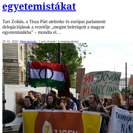
egyetemistákat
Tarr Zoltán, a Tisza Párt alelnöke és európai parlamenti
delegációjának a vezetője „megint belerúgott a magyar
egyetemistákba” – mondta el…
29. 01. 2026
|
Magyarország
|
2 perc olvasás
|
0
megjegyzéseket