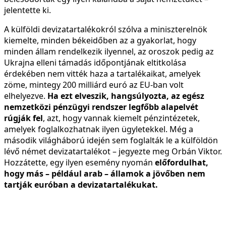
jelentette ki.
A külföldi devizatartalékokról szólva a miniszterelnök
kiemelte, minden békeidőben az a gyakorlat, hogy
minden állam rendelkezik ilyennel, az oroszok pedig az
Ukrajna elleni támadás időpontjának eltitkolása
érdekében nem vitték haza a tartalékaikat, amelyek
zöme, mintegy 200 milliárd euró az EU-ban volt
elhelyezve.
Ha ezt elveszik, hangsúlyozta, az egész
nemzetközi pénzügyi rendszer legfőbb alapelvét
rúgják fel
, azt, hogy vannak kiemelt pénzintézetek,
amelyek foglalkozhatnak ilyen ügyletekkel. Még a
második világháború idején sem foglalták le a külföldön
lévő német devizatartalékot – jegyezte meg Orbán Viktor.
Hozzátette, egy ilyen esemény nyomán
előfordulhat,
hogy más – például arab – államok a jövőben nem
tartják euróban a devizatartalékukat.