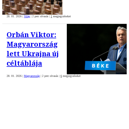
28. 01. 2026
|
Világ
|
2 perc olvasás
|
1
megjegyzéseket
Orbán Viktor:
Magyarország
lett Ukrajna új
céltáblája
28. 01. 2026
|
Magyarország
|
2 perc olvasás
|
6
megjegyzéseket