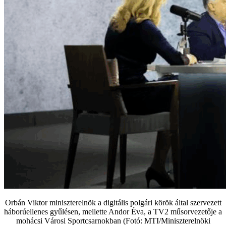
Orbán Viktor miniszterelnök a digitális polgári körök által szervezett
háborúellenes gyűlésen, mellette Andor Éva, a TV2 műsorvezetője a
mohácsi Városi Sportcsarnokban (Fotó: MTI/Miniszterelnöki