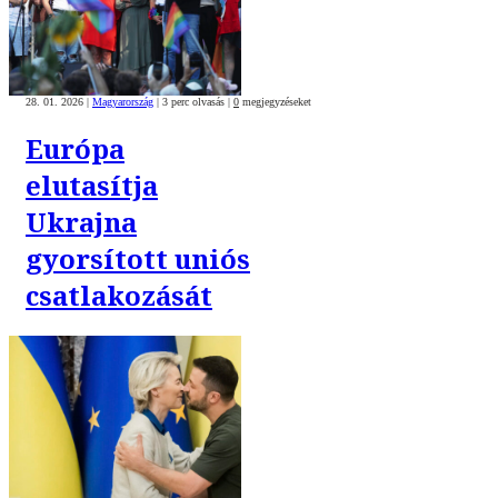
28. 01. 2026
|
Magyarország
|
3 perc olvasás
|
0
megjegyzéseket
Európa
elutasítja
Ukrajna
gyorsított uniós
csatlakozását