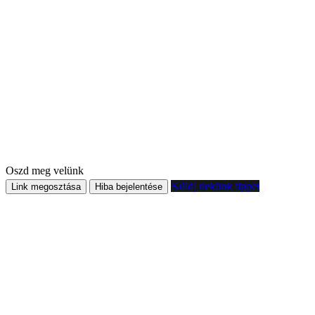
Oszd meg velünk
Küldj nekünk tippet
Link megosztása
Hiba bejelentése