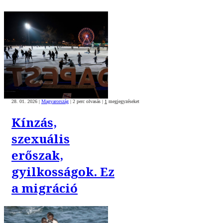
28. 01. 2026
|
Magyarország
|
2 perc olvasás
|
1
megjegyzéseket
Kínzás,
szexuális
erőszak,
gyilkosságok. Ez
a migráció