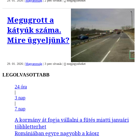
29. 01. 2026
|
Magyarország
|
2 perc olvasás
|
2
megjegyzéseket
Megugrott a
kátyúk száma.
Mire ügyeljünk?
29. 01. 2026
|
Magyarország
|
3 perc olvasás
|
0
megjegyzéseket
LEGOLVASOTTABB
24 óra
|
3 nap
|
7 nap