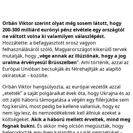
Orbán Viktor szerint olyat még sosem látott, hogy
200-300 milliárd eurónyi pénz elvétele egy országtól
ne váltott volna ki valamilyen válaszlépést.
Hozzátette: a befagyasztott orosz vagyon
felhasználásáról szóló, Magyarországot kikerülő tervek
mutatják, hogy „
vége annak az illúziónak, hogy a jog
uralma érvényesül Brüsszelben
”. Ami történik, azzal az
Európai Unióban becsukják és félrehajítják az alapító
okiratokat – közölte.
Orbán Viktor hangsúlyozta, az európai vezetők azzal
„etették” a saját polgáraikat évek óta, hogy Ukrajna és az
ott zajló háború támogatása a végén egy fillérjükbe sem
fog kerülni, most pedig be kellene vallaniuk, hogy ez
nem így lesz, és nemzedékeknek kell állniuk ezeket a
költségeket.
Akik a háború mellett érveltek, mind meg
fognak bukni.
És akkor még olcsón megúszták, hogy
belesodorták egy ilyen kalandba a saját nemzetüket –