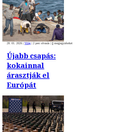
28. 01. 2026
|
Világ
|
2 perc olvasás
|
0
megjegyzéseket
Újabb csapás:
kokainnal
árasztják el
Európát