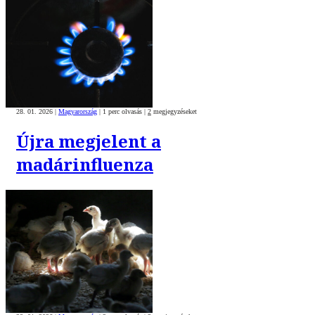
28. 01. 2026
|
Magyarország
|
1 perc olvasás
|
2
megjegyzéseket
Újra megjelent a
madárinfluenza