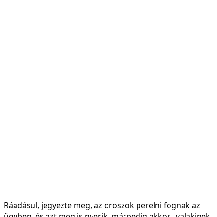
Ráadásul, jegyezte meg, az oroszok perelni fognak az
ügyben, és azt meg is nyerik, márpedig akkor „valakinek