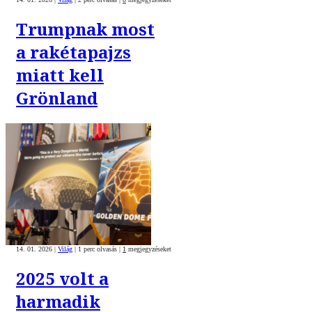
Trumpnak most
a rakétapajzs
miatt kell
Grönland
14. 01. 2026
|
Világ
|
1 perc olvasás
|
1
megjegyzéseket
2025 volt a
harmadik