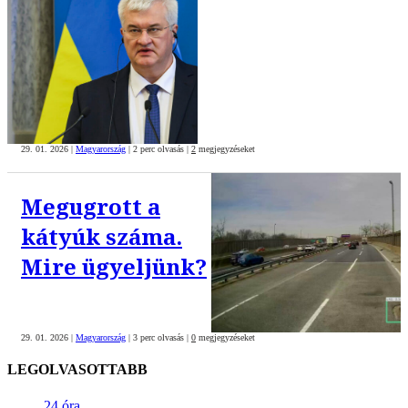
29. 01. 2026
|
Magyarország
|
2 perc olvasás
|
2
megjegyzéseket
Megugrott a
kátyúk száma.
Mire ügyeljünk?
29. 01. 2026
|
Magyarország
|
3 perc olvasás
|
0
megjegyzéseket
LEGOLVASOTTABB
24 óra