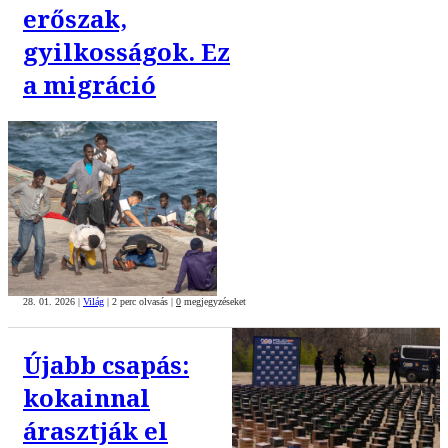
erőszak,
gyilkosságok. Ez
a migráció
28. 01. 2026
|
Világ
|
2 perc olvasás
|
0
megjegyzéseket
Újabb csapás:
kokainnal
árasztják el