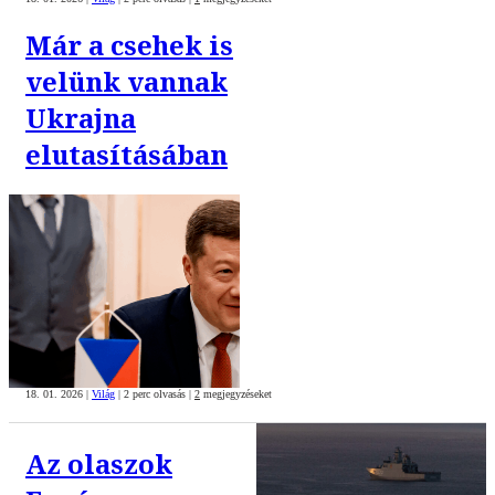
Már a csehek is
velünk vannak
Ukrajna
elutasításában
18. 01. 2026
|
Világ
|
2 perc olvasás
|
2
megjegyzéseket
Az olaszok