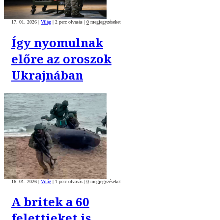
17. 01. 2026
|
Világ
|
2 perc olvasás
|
0
megjegyzéseket
Így nyomulnak
előre az oroszok
Ukrajnában
16. 01. 2026
|
Világ
|
1 perc olvasás
|
0
megjegyzéseket
A britek a 60
felettieket is