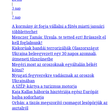
|
3 nap
|
7 nap