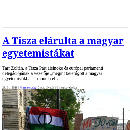
A Tisza elárulta a magyar
egyetemistákat
Tarr Zoltán, a Tisza Párt alelnöke és európai parlamenti
delegációjának a vezetője „megint belerúgott a magyar
egyetemistákba” – mondta el…
29. 01. 2026
|
Magyarország
|
2 perc olvasás
|
0
megjegyzéseket