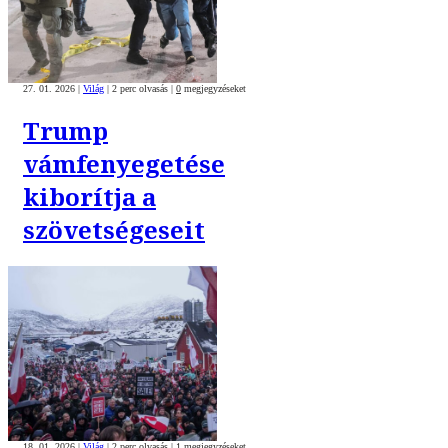
27. 01. 2026
|
Világ
|
2 perc olvasás
|
0
megjegyzéseket
Trump
vámfenyegetése
kiborítja a
szövetségeseit
18. 01. 2026
|
Világ
|
2 perc olvasás
|
1
megjegyzéseket