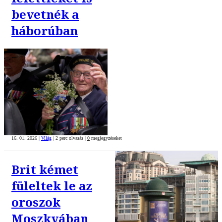
bevetnék a
háborúban
16. 01. 2026
|
Világ
|
2 perc olvasás
|
0
megjegyzéseket
Brit kémet
füleltek le az
oroszok
Moszkvában