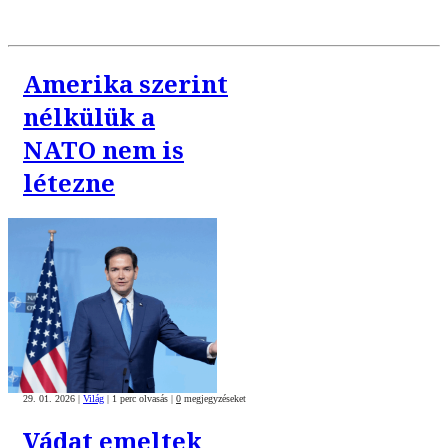
Amerika szerint
nélkülük a
NATO nem is
létezne
29. 01. 2026
|
Világ
|
1 perc olvasás
|
0
megjegyzéseket
Vádat emeltek