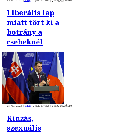
29. 01. 2026
|
Világ
|
1 perc olvasás
|
0
megjegyzéseket
Liberális lap
miatt tört ki a
botrány a
cseheknél
28. 01. 2026
|
Világ
|
2 perc olvasás
|
2
megjegyzéseket
Kínzás,
szexuális