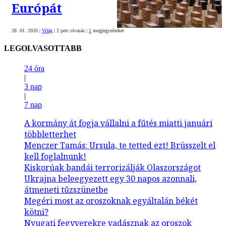
Európát
28. 01. 2026
|
Világ
|
2 perc olvasás
|
1
megjegyzéseket
LEGOLVASOTTABB
24 óra
|
3 nap
|
7 nap