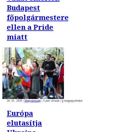
Budapest
főpolgármestere
ellen a Pride
miatt
28. 01. 2026
|
Magyarország
|
3 perc olvasás
|
0
megjegyzéseket
Európa
elutasítja