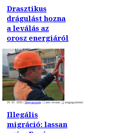
Drasztikus
drágulást hozna
a leválás az
orosz energiáról
29. 01. 2026
|
Magyarország
|
2 perc olvasás
|
2
megjegyzéseket
Illegális
migráció: lassan