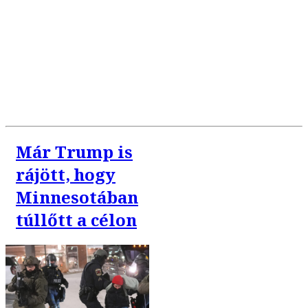
Már Trump is
rájött, hogy
Minnesotában
túllőtt a célon