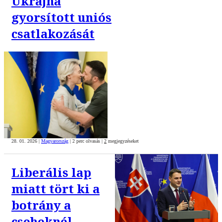
Ukrajna
gyorsított uniós
csatlakozását
28. 01. 2026
|
Magyarország
|
2 perc olvasás
|
2
megjegyzéseket
Liberális lap
miatt tört ki a
botrány a
cseheknél