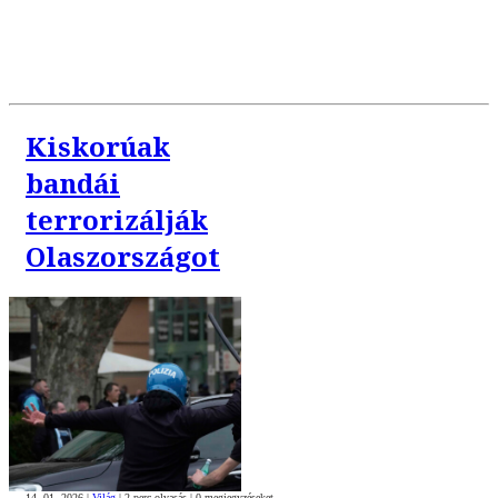
Kiskorúak
bandái
terrorizálják
Olaszországot
14. 01. 2026
|
Világ
|
2 perc olvasás
|
0
megjegyzéseket