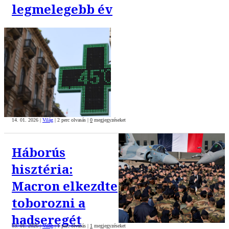
legmelegebb év
14. 01. 2026
|
Világ
|
2 perc olvasás
|
0
megjegyzéseket
Háborús
hisztéria:
Macron elkezdte
toborozni a
hadseregét
13. 01. 2026
|
Világ
|
1 perc olvasás
|
1
megjegyzéseket