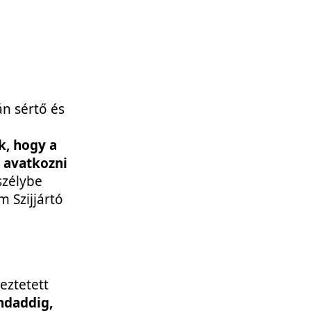
án sértő és
k, hogy a
 avatkozni
szélybe
 Szijjártó
eztetett
ndaddig,