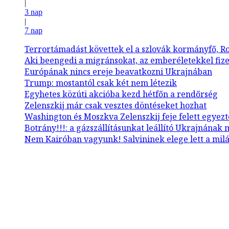
|
3 nap
|
7 nap