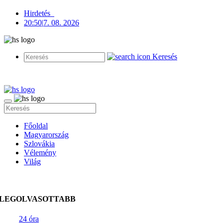
Hirdetés
20:50
|
7. 08. 2026
Keresés
Főoldal
Magyarország
Szlovákia
Vélemény
Világ
LEGOLVASOTTABB
24 óra