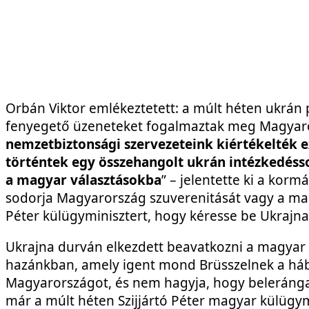
Orbán Viktor emlékeztetett: a múlt héten ukrán p
fenyegető üzeneteket fogalmaztak meg Magyar
nemzetbiztonsági szervezeteink kiértékelték e
történtek egy összehangolt ukrán intézkedéss
a magyar választásokba
” – jelentette ki a kor
sodorja Magyarország szuverenitását vagy a magya
Péter külügyminisztert, hogy kéresse be Ukrajn
Ukrajna durván elkezdett beavatkozni a magyar v
hazánkban, amely igent mond Brüsszelnek a há
Magyarországot, és nem hagyja, hogy belerángas
már a múlt héten Szijjártó Péter magyar külügymi