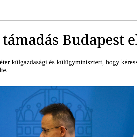
 támadás Budapest e
 Péter külgazdasági és külügyminisztert, hogy kére
te.