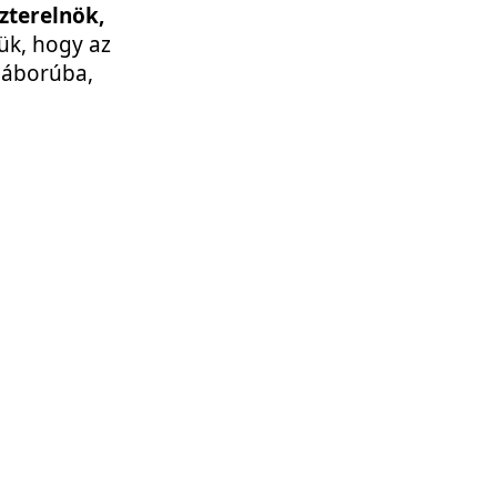
zterelnök,
ük, hogy az
háborúba,