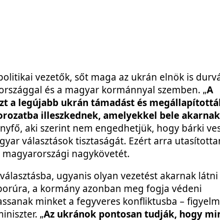
olitikai vezetők, sőt maga az ukrán elnök is durv
országgal és a magyar kormánnyal szemben. „
A
zt a legújabb ukrán támadást és megállapítottá
orozatba illeszkednek, amelyekkel bele akarnak
mányfő, aki szerint nem engedhetjük, hogy bárki ve
r választások tisztaságát. Ezért arra utasítottam
a magyarországi nagykövetét.
álasztásba, ugyanis olyan vezetést akarnak látni
borúra, a kormány azonban meg fogja védeni
sanak minket a fegyveres konfliktusba – figyelm
niszter. „
Az ukránok pontosan tudják, hogy mi