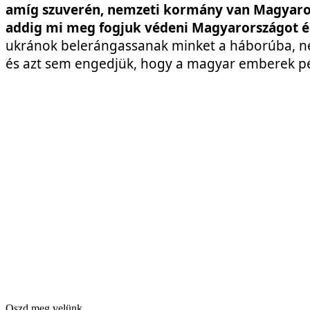
amíg szuverén, nemzeti kormány van Magyaror
addig mi meg fogjuk védeni Magyarországot é
ukránok belerángassanak minket a háborúba, ne
és azt sem engedjük, hogy a magyar emberek pénz
Oszd meg velünk