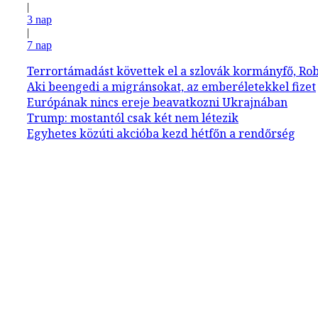
|
3 nap
|
7 nap