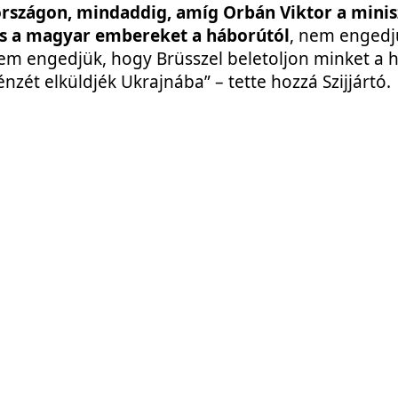
szágon, mindaddig, amíg Orbán Viktor a minis
s a magyar embereket a háborútól
, nem engedj
m engedjük, hogy Brüsszel beletoljon minket a 
ét elküldjék Ukrajnába” – tette hozzá Szijjártó.