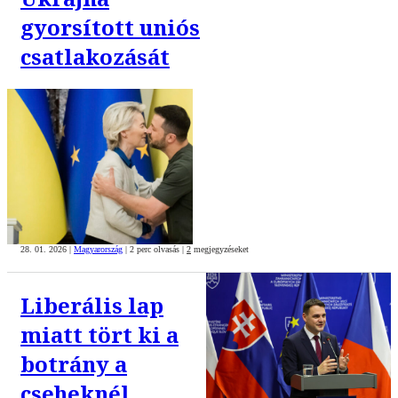
gyorsított uniós
csatlakozását
28. 01. 2026
|
Magyarország
|
2 perc olvasás
|
2
megjegyzéseket
Liberális lap
miatt tört ki a
botrány a
cseheknél