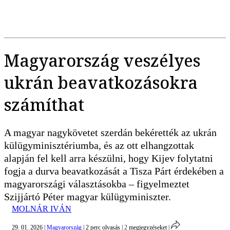
Magyarország veszélyes
ukrán beavatkozásokra
számíthat
A magyar nagykövetet szerdán bekérették az ukrán
külügyminisztériumba, és az ott elhangzottak
alapján fel kell arra készülni, hogy Kijev folytatni
fogja a durva beavatkozását a Tisza Párt érdekében a
magyarországi választásokba – figyelmeztet
Szijjártó Péter magyar külügyminiszter.
MOLNÁR IVÁN
29. 01. 2026
|
Magyarország
|
2 perc olvasás
|
2
megjegyzéseket
|