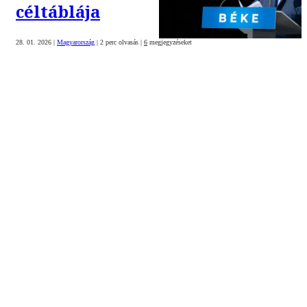
céltáblája
28. 01. 2026
|
Magyarország
|
2 perc olvasás
|
6
megjegyzéseket