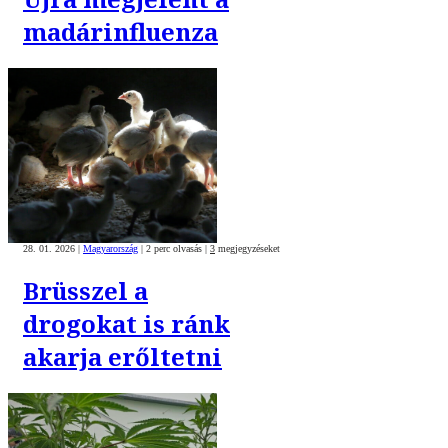
madárinfluenza
28. 01. 2026
|
Magyarország
|
2 perc olvasás
|
3
megjegyzéseket
Brüsszel a
drogokat is ránk
akarja erőltetni