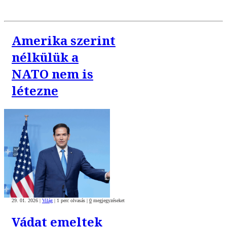
Amerika szerint
nélkülük a
NATO nem is
létezne
29. 01. 2026
|
Világ
|
1 perc olvasás
|
0
megjegyzéseket
Vádat emeltek