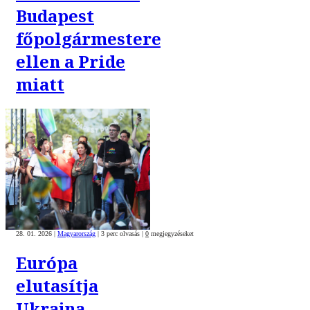
Budapest
főpolgármestere
ellen a Pride
miatt
28. 01. 2026
|
Magyarország
|
3 perc olvasás
|
0
megjegyzéseket
Európa
elutasítja
Ukrajna