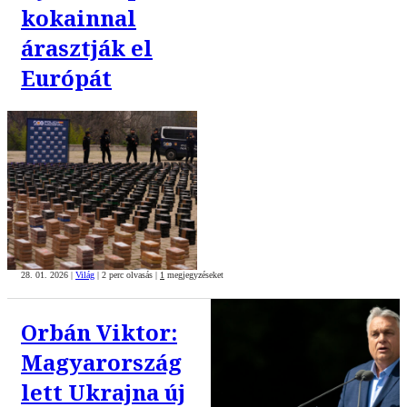
kokainnal
árasztják el
Európát
28. 01. 2026
|
Világ
|
2 perc olvasás
|
1
megjegyzéseket
Orbán Viktor:
Magyarország
lett Ukrajna új