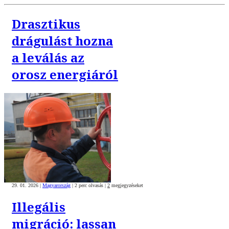
Drasztikus
drágulást hozna
a leválás az
orosz energiáról
29. 01. 2026
|
Magyarország
|
2 perc olvasás
|
2
megjegyzéseket
Illegális
migráció: lassan