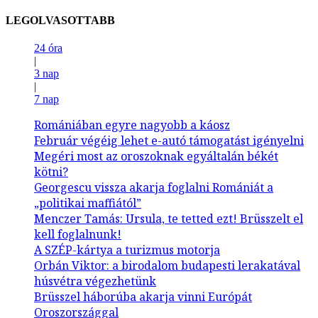
LEGOLVASOTTABB
24 óra
|
3 nap
|
7 nap