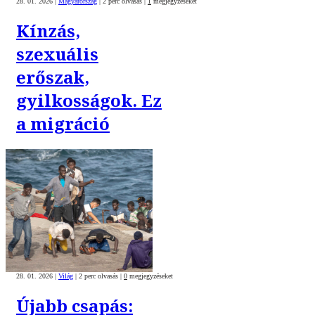
28. 01. 2026
|
Magyarország
|
2 perc olvasás
|
1
megjegyzéseket
Kínzás,
szexuális
erőszak,
gyilkosságok. Ez
a migráció
28. 01. 2026
|
Világ
|
2 perc olvasás
|
0
megjegyzéseket
Újabb csapás: