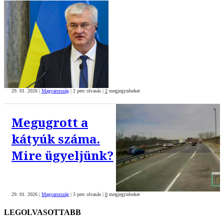
29. 01. 2026
|
Magyarország
|
2 perc olvasás
|
2
megjegyzéseket
Megugrott a
kátyúk száma.
Mire ügyeljünk?
29. 01. 2026
|
Magyarország
|
3 perc olvasás
|
0
megjegyzéseket
LEGOLVASOTTABB