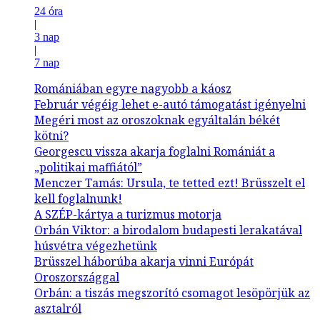
24 óra
|
3 nap
|
7 nap