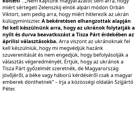
költeni”
. „Nem kaptunk magyarázatot sem arra, hogy
miért sértegeti Zelenszkij elnök alpári módon Orbán
Viktort, sem pedig arra, hogy miért hitlerezik az ukrán
külügyminiszter.
A bekéretésen elhangzottak alapján
fel kell készülnünk arra, hogy az ukránok folytatják a
nyílt és durva beavatkozást a Tisza Párt érdekében az
áprilisi választásokba.
Arra viszont az ukránoknak fel
kell készülniük, hogy mi megvédjük hazánk
szuverenitását és nem engedjük, hogy befolyásolják a
választás végeredményét. Értjük, hogy az ukránok a
Tisza Párt győzelmét szeretnék, de Magyarország
jövőjéről, a béke vagy háború kérdéséről csak a magyar
emberek dönthetnek” – írja a közösségi oldalán Szijjártó
Péter.