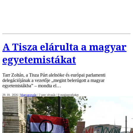
A Tisza elárulta a magyar
egyetemistákat
Tarr Zoltán, a Tisza Párt alelnöke és európai parlamenti
delegációjának a vezetője „megint belerúgott a magyar
egyetemistákba” – mondta el…
29. 01. 2026
|
Magyarország
|
2 perc olvasás
|
0
megjegyzéseket