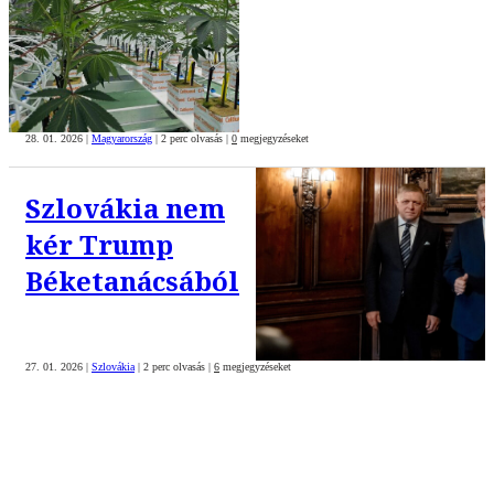
28. 01. 2026
|
Magyarország
|
2 perc olvasás
|
0
megjegyzéseket
Szlovákia nem
kér Trump
Béketanácsából
27. 01. 2026
|
Szlovákia
|
2 perc olvasás
|
6
megjegyzéseket