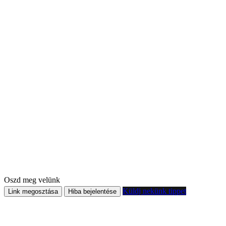
Oszd meg velünk
Küldj nekünk tippet
Link megosztása
Hiba bejelentése