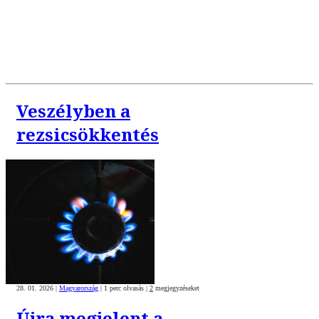
Veszélyben a
rezsicsökkentés
28. 01. 2026
|
Magyarország
|
1 perc olvasás
|
2
megjegyzéseket
Újra megjelent a