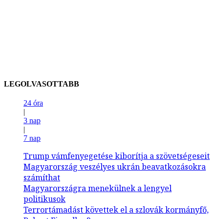
LEGOLVASOTTABB
24 óra
|
3 nap
|
7 nap