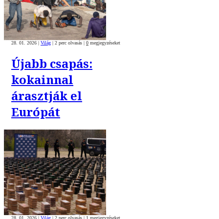
28. 01. 2026
|
Világ
|
2 perc olvasás
|
0
megjegyzéseket
Újabb csapás:
kokainnal
árasztják el
Európát
28. 01. 2026
|
Világ
|
2 perc olvasás
|
1
megjegyzéseket