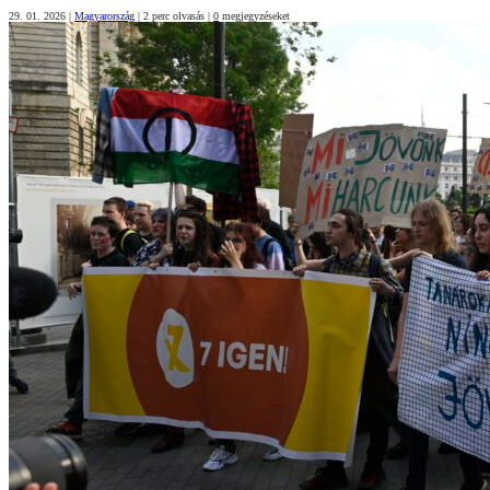
29. 01. 2026
|
Magyarország
|
2 perc olvasás
|
0
megjegyzéseket