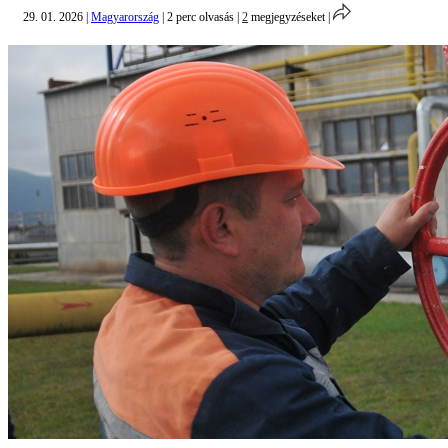
29. 01. 2026
|
Magyarország
|
2 perc olvasás
|
2
megjegyzéseket
|