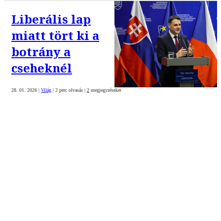
Liberális lap
miatt tört ki a
botrány a
cseheknél
28. 01. 2026
|
Világ
|
2 perc olvasás
|
2
megjegyzéseket