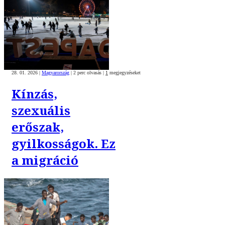
28. 01. 2026
|
Magyarország
|
2 perc olvasás
|
1
megjegyzéseket
Kínzás,
szexuális
erőszak,
gyilkosságok. Ez
a migráció