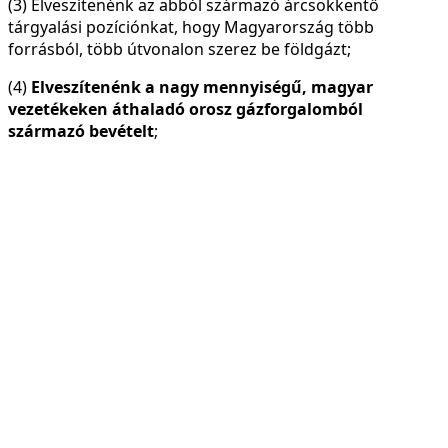
(3) Elveszítenénk az abból származó árcsökkentő
tárgyalási pozíciónkat, hogy Magyarország több
forrásból, több útvonalon szerez be földgázt;
(4)
Elveszítenénk a nagy mennyiségű, magyar
vezetékeken áthaladó orosz gázforgalomból
származó bevételt
;