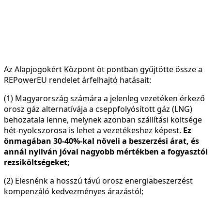
Az Alapjogokért Központ öt pontban gyűjtötte össze a
REPowerEU rendelet árfelhajtó hatásait:
(1) Magyarország számára a jelenleg vezetéken érkező
orosz gáz alternatívája a cseppfolyósított gáz (LNG)
behozatala lenne, melynek azonban szállítási költsége
hét-nyolcszorosa is lehet a vezetékeshez képest.
Ez
önmagában 30-40%-kal növeli a beszerzési árat, és
annál nyilván jóval nagyobb mértékben a fogyasztói
rezsiköltségeket;
(2) Elesnénk a hosszú távú orosz energiabeszerzést
kompenzáló kedvezményes árazástól;