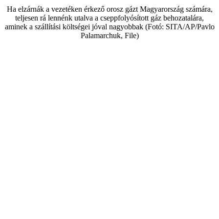
Ha elzárnák a vezetéken érkező orosz gázt Magyarország számára,
teljesen rá lennénk utalva a cseppfolyósított gáz behozatalára,
aminek a szállítási költségei jóval nagyobbak (Fotó: SITA/AP/Pavlo
Palamarchuk, File)