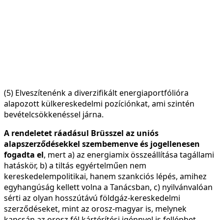
(5) Elveszítenénk a diverzifikált energiaportfólióra
alapozott külkereskedelmi pozíciónkat, ami szintén
bevételcsökkenéssel járna.
A rendeletet ráadásul Brüsszel az uniós
alapszerződésekkel szembemenve és jogellenesen
fogadta el
, mert a) az energiamix összeállítása tagállami
hatáskör, b) a tiltás egyértelműen nem
kereskedelempolitikai, hanem szankciós lépés, amihez
egyhangúság kellett volna a Tanácsban, c) nyilvánvalóan
sérti az olyan hosszútávú földgáz-kereskedelmi
szerződéseket, mint az orosz-magyar is, melynek
kapcsán az orosz fél kártérítési igénnyel is felléphet