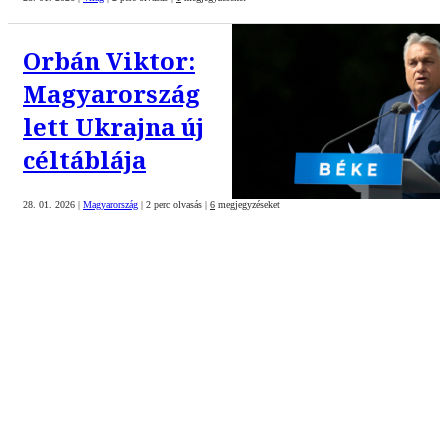
Orbán Viktor:
Magyarország
lett Ukrajna új
céltáblája
28. 01. 2026
|
Magyarország
|
2 perc olvasás
|
6
megjegyzéseket