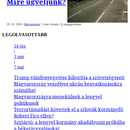
Mire ügyeljünk?
29. 01. 2026
|
Magyarország
|
3 perc olvasás
|
0
megjegyzéseket
LEGOLVASOTTABB
24 óra
|
3 nap
|
7 nap