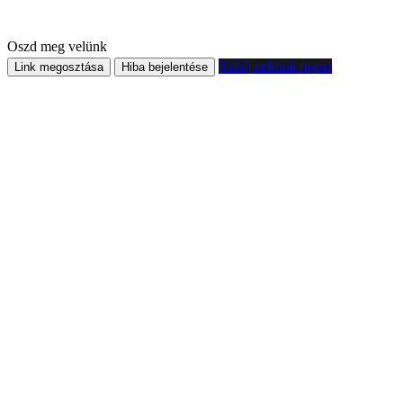
Oszd meg velünk
Küldj nekünk tippet
Link megosztása
Hiba bejelentése