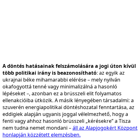
A döntés hatásainak felszámolására a jogi úton kívül
több politikai irány is beazonosítható
: az egyik az
ukrajnai béke mihamarabbi elérése – mely nyilván
okafogyottá tenné vagy minimalizálná a hasonló
lépéseket –, azonban ez a brüsszeli elit folyamatos
ellenakcióiba ütközik. A másik lényegében társadalmi: a
szuverén energiapolitikai döntéshozatal fenntartása, az
eddigiek alapján ugyanis joggal vélelmezhető, hogy a
fenti vagy ahhoz hasonló brüsszeli „kérésekre” a Tisza
nem tudna nemet mondani –
áll az Alapjogokért Központ
honlapján közzétett elemzésben.