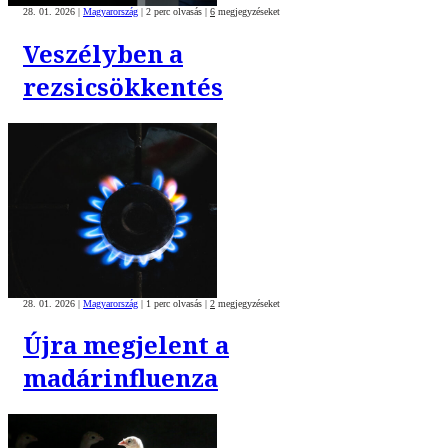
28. 01. 2026
|
Magyarország
|
2 perc olvasás
|
6
megjegyzéseket
Veszélyben a
rezsicsökkentés
28. 01. 2026
|
Magyarország
|
1 perc olvasás
|
2
megjegyzéseket
Újra megjelent a
madárinfluenza