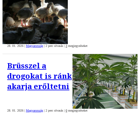
28. 01. 2026
|
Magyarország
|
2 perc olvasás
|
3
megjegyzéseket
Brüsszel a
drogokat is ránk
akarja erőltetni
28. 01. 2026
|
Magyarország
|
2 perc olvasás
|
0
megjegyzéseket