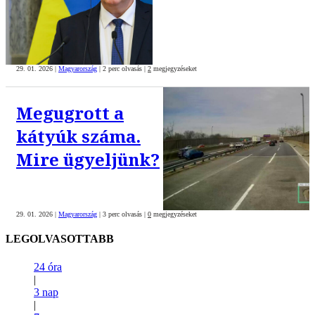
29. 01. 2026
|
Magyarország
|
2 perc olvasás
|
2
megjegyzéseket
Megugrott a
kátyúk száma.
Mire ügyeljünk?
29. 01. 2026
|
Magyarország
|
3 perc olvasás
|
0
megjegyzéseket
LEGOLVASOTTABB
24 óra
|
3 nap
|