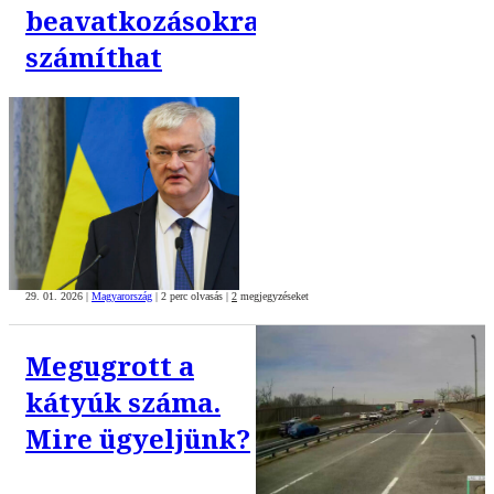
beavatkozásokra
számíthat
29. 01. 2026
|
Magyarország
|
2 perc olvasás
|
2
megjegyzéseket
Megugrott a
kátyúk száma.
Mire ügyeljünk?