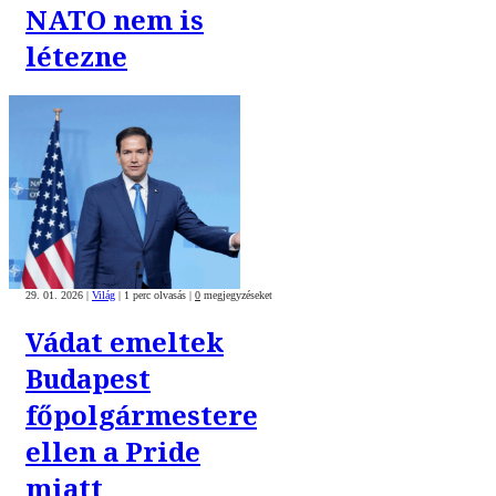
NATO nem is
létezne
29. 01. 2026
|
Világ
|
1 perc olvasás
|
0
megjegyzéseket
Vádat emeltek
Budapest
főpolgármestere
ellen a Pride
miatt