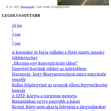
29. 01. 2026
|
Magyarország
|
3 perc olvasás
|
0
megjegyzéseket
LEGOLVASOTTABB
24 óra
|
3 nap
|
7 nap