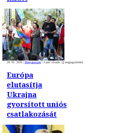
28. 01. 2026
|
Magyarország
|
3 perc olvasás
|
0
megjegyzéseket
Európa
elutasítja
Ukrajna
gyorsított uniós
csatlakozását