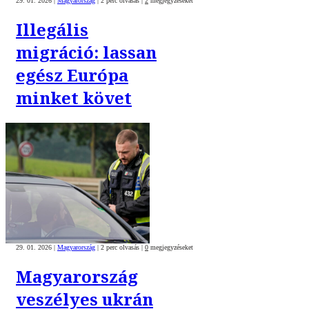
29. 01. 2026
|
Magyarország
|
2 perc olvasás
|
2
megjegyzéseket
Illegális
migráció: lassan
egész Európa
minket követ
29. 01. 2026
|
Magyarország
|
2 perc olvasás
|
0
megjegyzéseket
Magyarország
veszélyes ukrán