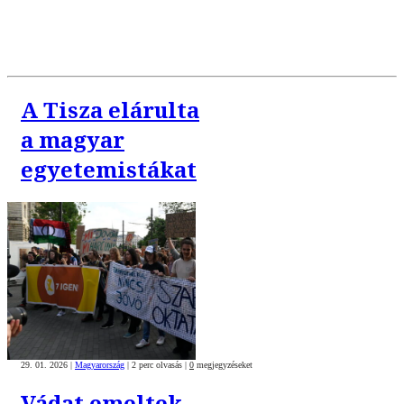
A Tisza elárulta
a magyar
egyetemistákat
29. 01. 2026
|
Magyarország
|
2 perc olvasás
|
0
megjegyzéseket
Vádat emeltek