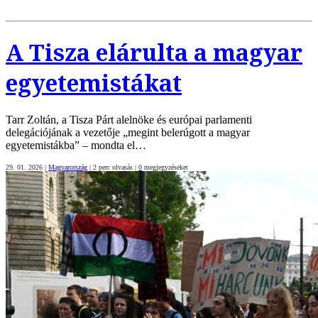
A Tisza elárulta a magyar
egyetemistákat
Tarr Zoltán, a Tisza Párt alelnöke és európai parlamenti
delegációjának a vezetője „megint belerúgott a magyar
egyetemistákba” – mondta el…
29. 01. 2026
|
Magyarország
|
2 perc olvasás
|
0
megjegyzéseket