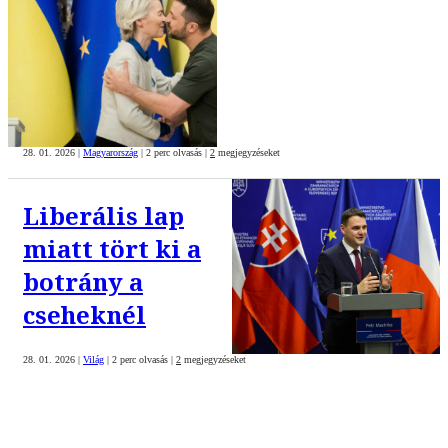
28. 01. 2026
|
Magyarország
|
2 perc olvasás
|
2
megjegyzéseket
Liberális lap
miatt tört ki a
botrány a
cseheknél
28. 01. 2026
|
Világ
|
2 perc olvasás
|
2
megjegyzéseket