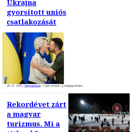
Ukrajna
gyorsított uniós
csatlakozását
28. 01. 2026
|
Magyarország
|
2 perc olvasás
|
2
megjegyzéseket
Rekordévet zárt
a magyar
turizmus. Mi a