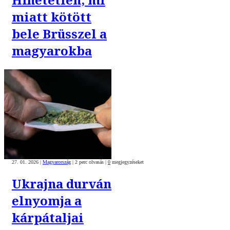
miatt kötött
bele Brüsszel a
magyarokba
27. 01. 2026
|
Magyarország
|
2 perc olvasás
|
0
megjegyzéseket
Ukrajna durván
elnyomja a
kárpátaljai