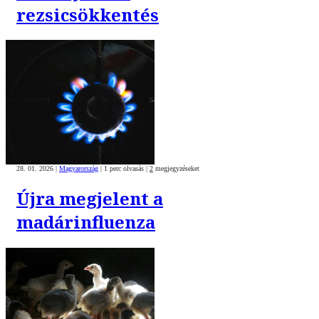
rezsicsökkentés
28. 01. 2026
|
Magyarország
|
1 perc olvasás
|
2
megjegyzéseket
Újra megjelent a
madárinfluenza