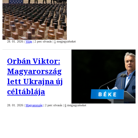
28. 01. 2026
|
Világ
|
2 perc olvasás
|
1
megjegyzéseket
Orbán Viktor:
Magyarország
lett Ukrajna új
céltáblája
28. 01. 2026
|
Magyarország
|
2 perc olvasás
|
6
megjegyzéseket