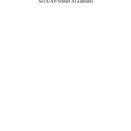
SITA/AP/Yousef Al Zanoun)