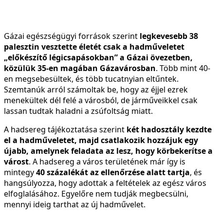
Gázai egészségügyi források szerint
legkevesebb 38
palesztin vesztette életét csak a hadműveletet
„előkészítő légicsapásokban” a Gázai övezetben,
közülük 35-en magában Gázavárosban
. Több mint 40-
en megsebesültek, és több tucatnyian eltűntek.
Szemtanúk arról számoltak be, hogy az éjjel ezrek
menekültek dél felé a városból, de járműveikkel csak
lassan tudtak haladni a zsúfoltság miatt.
A hadsereg tájékoztatása szerint
két hadosztály kezdte
el a hadműveletet, majd csatlakozik hozzájuk egy
újabb, amelynek feladata az lesz, hogy körbekerítse a
várost
. A hadsereg a város területének már így is
mintegy
40 százalékát az ellenőrzése alatt tartja
, és
hangsúlyozza, hogy adottak a feltételek az egész város
elfoglalásához. Egyelőre nem tudják megbecsülni,
mennyi ideig tarthat az új hadművelet.