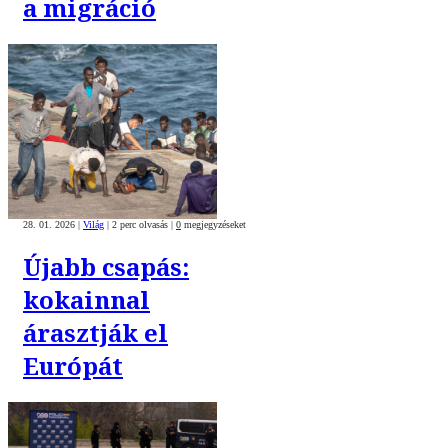
a migráció
28. 01. 2026
|
Világ
|
2 perc olvasás
|
0
megjegyzéseket
Újabb csapás:
kokainnal
árasztják el
Európát