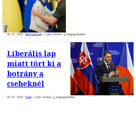
28. 01. 2026
|
Magyarország
|
2 perc olvasás
|
2
megjegyzéseket
Liberális lap
miatt tört ki a
botrány a
cseheknél
28. 01. 2026
|
Világ
|
2 perc olvasás
|
2
megjegyzéseket