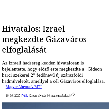
Hivatalos: Izrael
megkezdte Gázaváros
elfoglalását
Az izraeli hadsereg kedden hivatalosan is
bejelentette, hogy előző este megkezdte a „Gideon
harci szekerei 2” fedőnevű új szárazföldi
hadműveletét, amellyel a cél Gázaváros elfoglalása.
Magyar Alternatív/MTI
16. 09. 2025
|
Világ
|
2 perc olvasás
|
0
megjegyzéseket
|