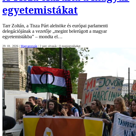
egyetemistákat
Tarr Zoltán, a Tisza Párt alelnöke és európai parlamenti
delegációjának a vezetője „megint belerúgott a magyar
egyetemistákba” – mondta el…
29. 01. 2026
|
Magyarország
|
2 perc olvasás
|
0
megjegyzéseket