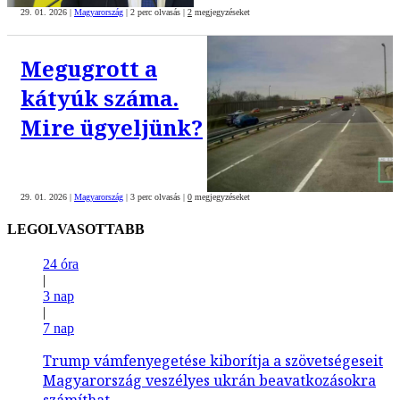
29. 01. 2026
|
Magyarország
|
2 perc olvasás
|
2
megjegyzéseket
Megugrott a
kátyúk száma.
Mire ügyeljünk?
29. 01. 2026
|
Magyarország
|
3 perc olvasás
|
0
megjegyzéseket
LEGOLVASOTTABB
24 óra
|
3 nap
|
7 nap