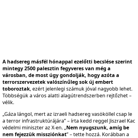
A hadsereg másfél hónappal ezelőtti becslése szerint
mintegy 2500 palesztin fegyveres van még a
városban, de most úgy gondolják, hogy azóta a
terrorszervezetek valószínűleg sok új embert
toboroztak
, ezért jelenlegi számuk jóval nagyobb lehet.
Többségük a város alatti alagútrendszerben rejtőzhet –
vélik.
„Gáza lángol, mert az izraeli hadsereg vasököllel csap le
a terror infrastruktúrájára” – írta kedd reggel Jiszrael Kac
védelmi miniszter az X-en. „
Nem nyugszunk, amíg be
nem fejezzük missziónkat
” – tette hozzá. Korábban a