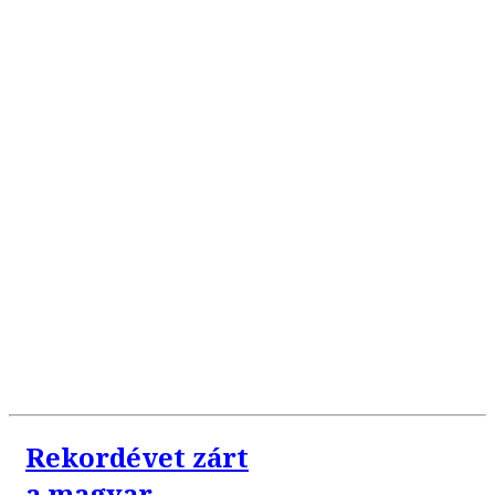
Rekordévet zárt
a magyar