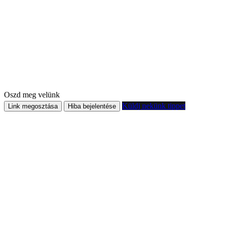
Oszd meg velünk
Küldj nekünk tippet
Link megosztása
Hiba bejelentése