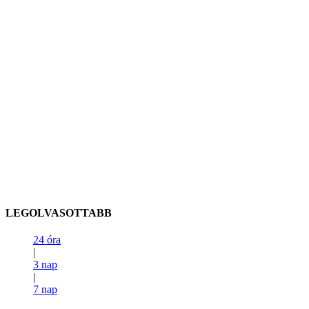
LEGOLVASOTTABB
24 óra
|
3 nap
|
7 nap