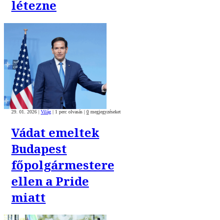
létezne
29. 01. 2026
|
Világ
|
1 perc olvasás
|
0
megjegyzéseket
Vádat emeltek
Budapest
főpolgármestere
ellen a Pride
miatt