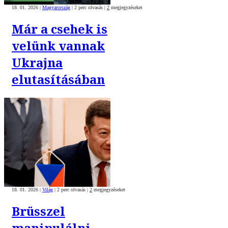
18. 01. 2026
|
Magyarország
|
2 perc olvasás
|
2
megjegyzéseket
Már a csehek is
velünk vannak
Ukrajna
elutasításában
18. 01. 2026
|
Világ
|
2 perc olvasás
|
2
megjegyzéseket
Brüsszel
manipulálni