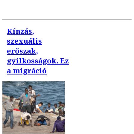
Kínzás,
szexuális
erőszak,
gyilkosságok. Ez
a migráció