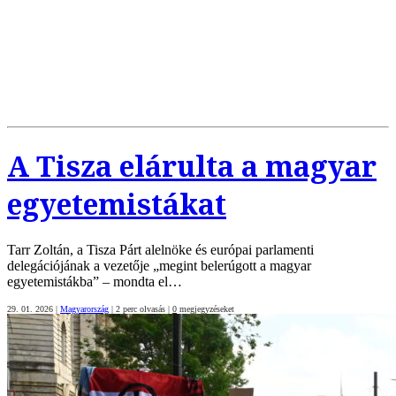
A Tisza elárulta a magyar
egyetemistákat
Tarr Zoltán, a Tisza Párt alelnöke és európai parlamenti
delegációjának a vezetője „megint belerúgott a magyar
egyetemistákba” – mondta el…
29. 01. 2026
|
Magyarország
|
2 perc olvasás
|
0
megjegyzéseket