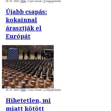
28. 01. 2026
|
Világ
|
2 perc olvasás
|
0
megjegyzéseket
Újabb csapás:
kokainnal
árasztják el
Európát
28. 01. 2026
|
Világ
|
2 perc olvasás
|
1
megjegyzéseket
Hihetetlen, mi
miatt kötött