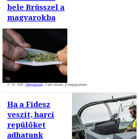
bele Brüsszel a
magyarokba
27. 01. 2026
|
Magyarország
|
2 perc olvasás
|
0
megjegyzéseket
Ha a Fidesz
veszít, harci
repülőket
adhatunk