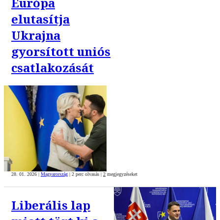
Európa
elutasítja
Ukrajna
gyorsított uniós
csatlakozását
28. 01. 2026
|
Magyarország
|
2 perc olvasás
|
2
megjegyzéseket
Liberális lap