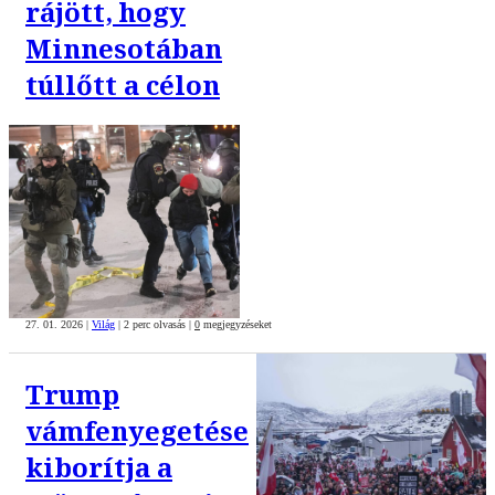
rájött, hogy
Minnesotában
túllőtt a célon
27. 01. 2026
|
Világ
|
2 perc olvasás
|
0
megjegyzéseket
Trump
vámfenyegetése
kiborítja a