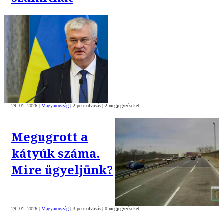
29. 01. 2026
|
Magyarország
|
2 perc olvasás
|
2
megjegyzéseket
Megugrott a
kátyúk száma.
Mire ügyeljünk?
29. 01. 2026
|
Magyarország
|
3 perc olvasás
|
0
megjegyzéseket