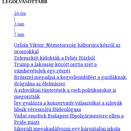
LEGOLVASOTTABB
24 óra
|
3 nap
|
7 nap