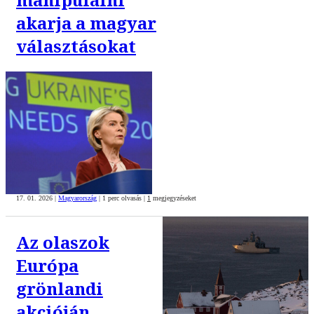
akarja a magyar
választásokat
17. 01. 2026
|
Magyarország
|
1 perc olvasás
|
1
megjegyzéseket
Az olaszok
Európa
grönlandi
akcióján