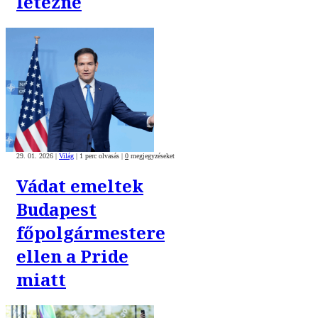
létezne
29. 01. 2026
|
Világ
|
1 perc olvasás
|
0
megjegyzéseket
Vádat emeltek
Budapest
főpolgármestere
ellen a Pride
miatt