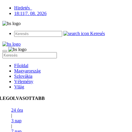
Hirdetés
18:11
|
7. 08. 2026
Keresés
Főoldal
Magyarország
Szlovákia
Vélemény
Világ
LEGOLVASOTTABB
24 óra
|
3 nap
|
7 nap