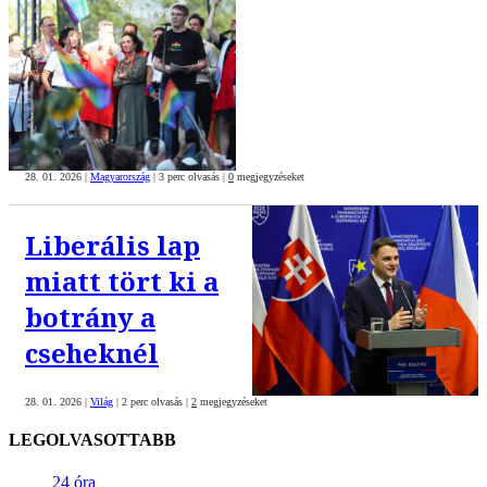
28. 01. 2026
|
Magyarország
|
3 perc olvasás
|
0
megjegyzéseket
Liberális lap
miatt tört ki a
botrány a
cseheknél
28. 01. 2026
|
Világ
|
2 perc olvasás
|
2
megjegyzéseket
LEGOLVASOTTABB
24 óra