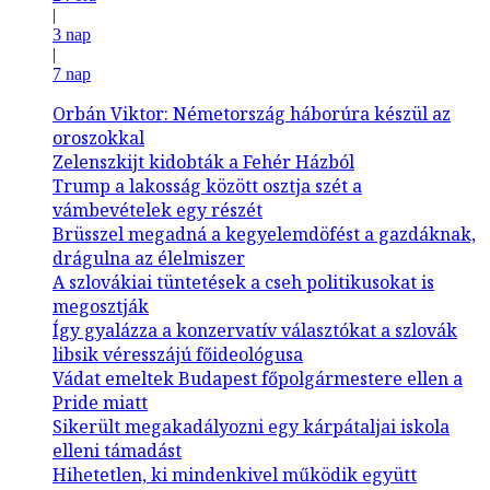
|
3 nap
|
7 nap