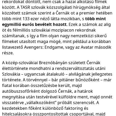
rekordokat döntött, nem csak a hazai alkotású filmek
között. A TASR szlovák közszolgálati hírügynökség által
közzétett számok szerint a Černák ot a premier hetében
több mint 133 ezer néző látta mozikban, s
több mint
egymillió eurós bevételt hozott
. Ezek a számok az alig
öt és félmilliós szlovákiai mozipiacon rekordnak
számítanak, s így a film olyan nagy nemzetközi sikerű
filmeket utasított maga mögé, mint például a korábban
listavezető Avengers: Endgame, vagy az Avatar második
része.
A közép-szlovákiai Breznóbányán született Černák
élettörténete mondhatni a rendszerváltoztatás utáni
Szlovákia – ugyancsak átalakuló – alvilágának jellegzetes
története. A törvénnyel – bár pitiáner bűnözőként – már
fiatal korában összetűzésbe került, majd
autóbuszsofőrként dolgozó Černák, a határok
megnyitása után testvérével külföldre ment, majd onnét
visszatérve „vállalkozóként” próbált szerencsét. A
kezdetekben főként különböző faktoring és
hitelcsalásokra összpontosítottak csoportjával, majd