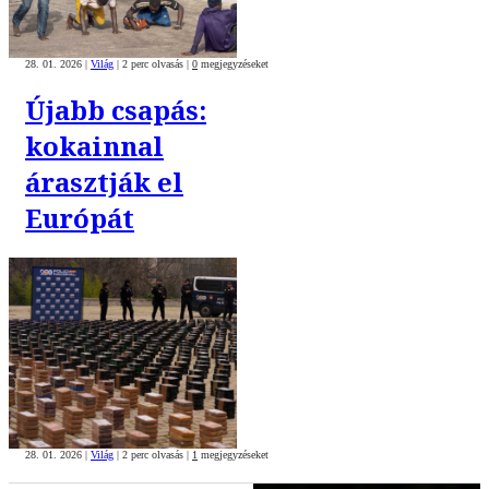
28. 01. 2026
|
Világ
|
2 perc olvasás
|
0
megjegyzéseket
Újabb csapás:
kokainnal
árasztják el
Európát
28. 01. 2026
|
Világ
|
2 perc olvasás
|
1
megjegyzéseket