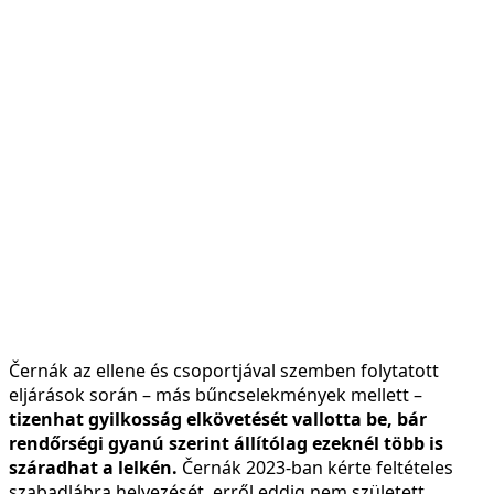
Černák az ellene és csoportjával szemben folytatott
eljárások során – más bűncselekmények mellett –
tizenhat gyilkosság elkövetését vallotta be, bár
rendőrségi gyanú szerint állítólag ezeknél több is
száradhat a lelkén.
Černák 2023-ban kérte feltételes
szabadlábra helyezését, erről eddig nem született