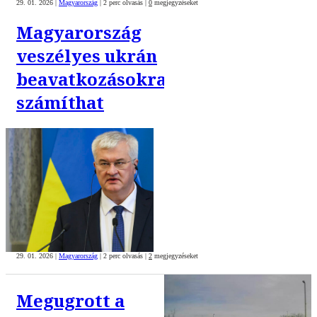
29. 01. 2026
|
Magyarország
|
2 perc olvasás
|
0
megjegyzéseket
Magyarország
veszélyes ukrán
beavatkozásokra
számíthat
29. 01. 2026
|
Magyarország
|
2 perc olvasás
|
2
megjegyzéseket
Megugrott a