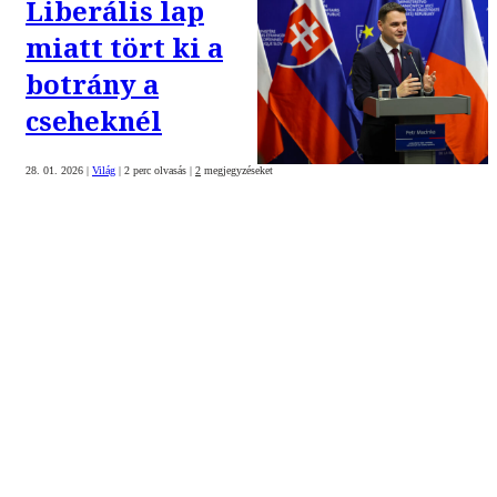
Liberális lap
miatt tört ki a
botrány a
cseheknél
28. 01. 2026
|
Világ
|
2 perc olvasás
|
2
megjegyzéseket