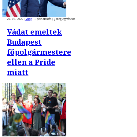
29. 01. 2026
|
Világ
|
1 perc olvasás
|
0
megjegyzéseket
Vádat emeltek
Budapest
főpolgármestere
ellen a Pride
miatt