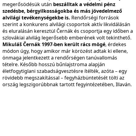
megerősödésük után
beszálltak a védelmi pénz
szedésbe, bérgyilkosságokba és más jövedelmező
alvilági tevékenységekbe is.
Rendőrségi források
szerint a konkurens alvilági csoportok aktív likvidálásán
és eluralásán keresztül Černák és csoportja egy időben a
szlovákiai alvilág legerősebb emberének volt tekinthető.
Mikuláš Černák 1997-ben került rács mögé
, érdekes
módon úgy, hogy amikor már körözést adtak ki ellene,
önmaga jelentkezett a rendőrségen tanúvallomás
tételre. Később hosszú bűnlajstroma alapján
életfogytiglani szabadságvesztésre ítélték, azóta – egy
rövidebb megszakítással – fegyházbüntetését tölti az
ország legszigorúbbnak tartott fegyintézetében, Illaván.