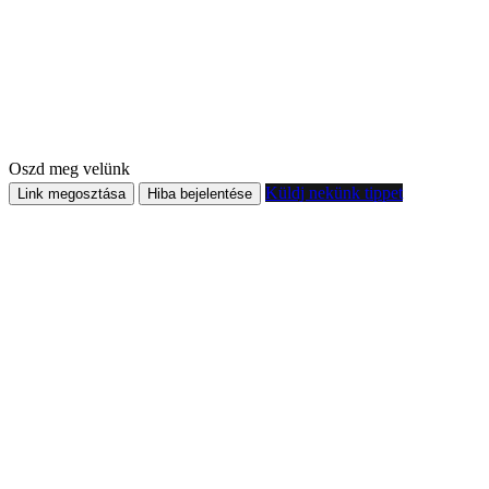
Oszd meg velünk
Küldj nekünk tippet
Link megosztása
Hiba bejelentése