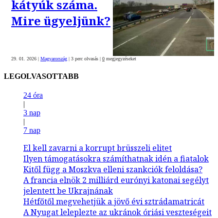
kátyúk száma.
Mire ügyeljünk?
29. 01. 2026
|
Magyarország
|
3 perc olvasás
|
0
megjegyzéseket
LEGOLVASOTTABB
24 óra
|
3 nap
|
7 nap