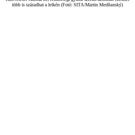
több is száradhat a lelkén (Fotó: SITA/Martin Medňanský)