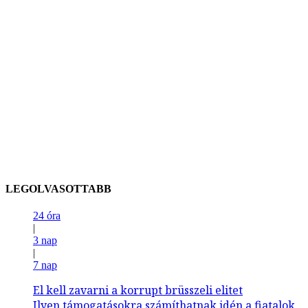
LEGOLVASOTTABB
24 óra
|
3 nap
|
7 nap