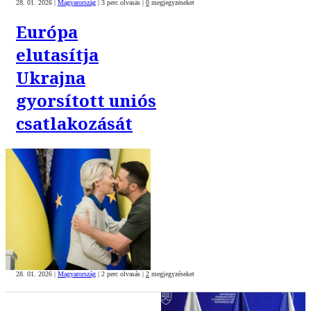
28. 01. 2026
|
Magyarország
|
3 perc olvasás
|
0
megjegyzéseket
Európa
elutasítja
Ukrajna
gyorsított uniós
csatlakozását
28. 01. 2026
|
Magyarország
|
2 perc olvasás
|
2
megjegyzéseket