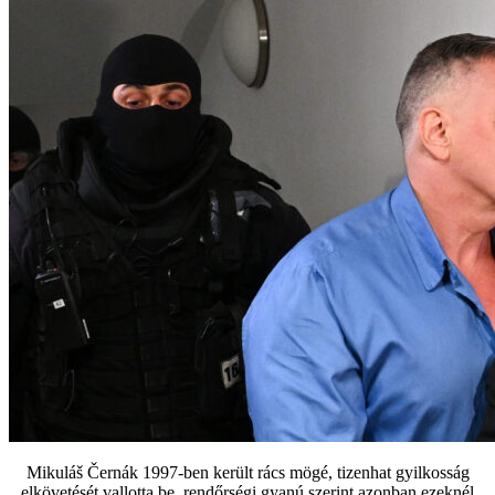
Mikuláš Černák 1997-ben került rács mögé, tizenhat gyilkosság
elkövetését vallotta be, rendőrségi gyanú szerint azonban ezeknél