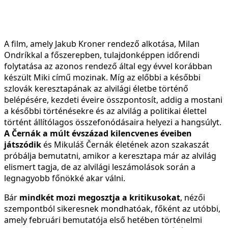
A film, amely Jakub Kroner rendező alkotása, Milan
Ondríkkal a főszerepben, tulajdonképpen időrendi
folytatása az azonos rendező által egy évvel korábban
készült Miki című mozinak. Míg az előbbi a későbbi
szlovák keresztapának az alvilági életbe történő
belépésére, kezdeti éveire összpontosít, addig a mostani
a későbbi történésekre és az alvilág a politikai élettel
történt állítólagos összefonódásaira helyezi a hangsúlyt.
A Černák a múlt évszázad kilencvenes éveiben
játszódik
és Mikuláš Černák életének azon szakaszát
próbálja bemutatni, amikor a keresztapa már az alvilág
elismert tagja, de az alvilági leszámolások során a
legnagyobb főnökké akar válni.
Bár
mindkét mozi megosztja a kritikusokat
, nézői
szempontból sikeresnek mondhatóak, főként az utóbbi,
amely februári bemutatója első hetében történelmi