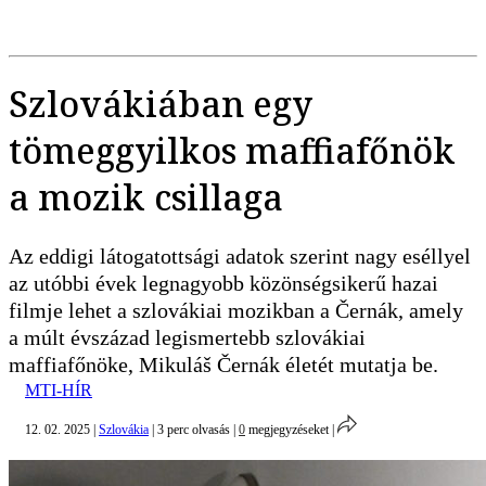
Szlovákiában egy
tömeggyilkos maffiafőnök
a mozik csillaga
Az eddigi látogatottsági adatok szerint nagy eséllyel
az utóbbi évek legnagyobb közönségsikerű hazai
filmje lehet a szlovákiai mozikban a Černák, amely
a múlt évszázad legismertebb szlovákiai
maffiafőnöke, Mikuláš Černák életét mutatja be.
MTI-HÍR
12. 02. 2025
|
Szlovákia
|
3 perc olvasás
|
0
megjegyzéseket
|