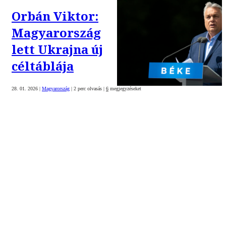
Orbán Viktor:
Magyarország
lett Ukrajna új
céltáblája
28. 01. 2026
|
Magyarország
|
2 perc olvasás
|
6
megjegyzéseket