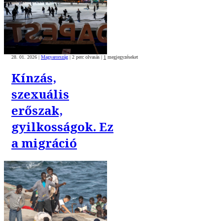
28. 01. 2026
|
Magyarország
|
2 perc olvasás
|
1
megjegyzéseket
Kínzás,
szexuális
erőszak,
gyilkosságok. Ez
a migráció