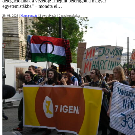
delegációjának a vezetője „megint belerúgott a magyar
egyetemistákba” – mondta el…
29. 01. 2026
|
Magyarország
|
2 perc olvasás
|
0
megjegyzéseket