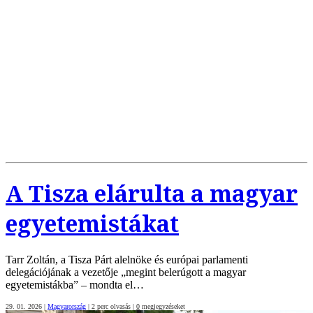
A Tisza elárulta a magyar
egyetemistákat
Tarr Zoltán, a Tisza Párt alelnöke és európai parlamenti
delegációjának a vezetője „megint belerúgott a magyar
egyetemistákba” – mondta el…
29. 01. 2026
|
Magyarország
|
2 perc olvasás
|
0
megjegyzéseket