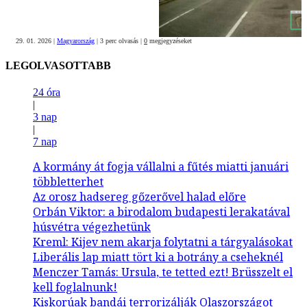
29. 01. 2026
|
Magyarország
|
3 perc olvasás
|
0
megjegyzéseket
LEGOLVASOTTABB
24 óra
|
3 nap
|
7 nap