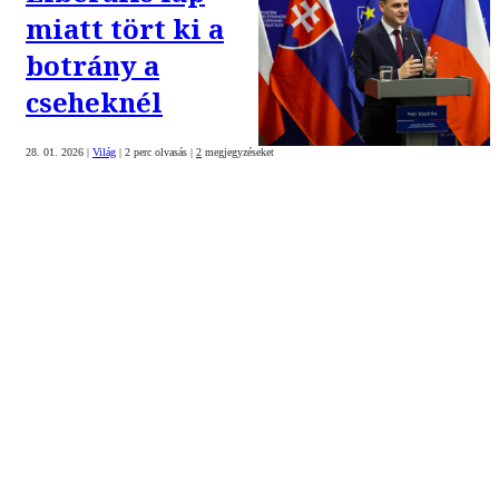
miatt tört ki a
botrány a
cseheknél
28. 01. 2026
|
Világ
|
2 perc olvasás
|
2
megjegyzéseket