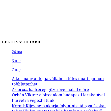
LEGOLVASOTTABB
24 óra
|
3 nap
|
7 nap