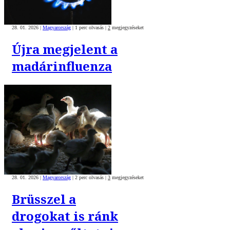
28. 01. 2026
|
Magyarország
|
1 perc olvasás
|
2
megjegyzéseket
Újra megjelent a
madárinfluenza
28. 01. 2026
|
Magyarország
|
2 perc olvasás
|
3
megjegyzéseket
Brüsszel a
drogokat is ránk