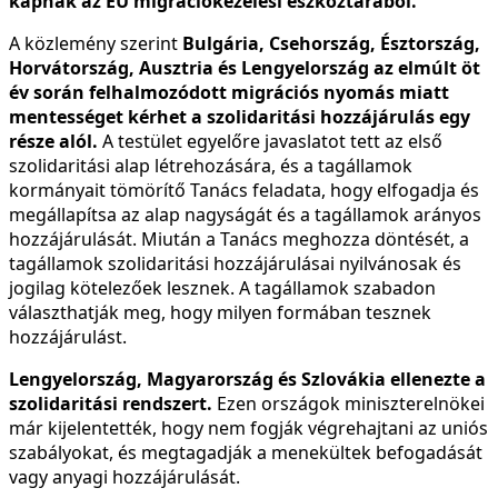
kapnak az EU migrációkezelési eszköztárából.
A közlemény szerint
Bulgária, Csehország, Észtország,
Horvátország, Ausztria és Lengyelország az elmúlt öt
év során felhalmozódott migrációs nyomás miatt
mentességet kérhet a szolidaritási hozzájárulás egy
része alól.
A testület egyelőre javaslatot tett az első
szolidaritási alap létrehozására, és a tagállamok
kormányait tömörítő Tanács feladata, hogy elfogadja és
megállapítsa az alap nagyságát és a tagállamok arányos
hozzájárulását. Miután a Tanács meghozza döntését, a
tagállamok szolidaritási hozzájárulásai nyilvánosak és
jogilag kötelezőek lesznek. A tagállamok szabadon
választhatják meg, hogy milyen formában tesznek
hozzájárulást.
Lengyelország, Magyarország és Szlovákia ellenezte a
szolidaritási rendszert.
Ezen országok miniszterelnökei
már kijelentették, hogy nem fogják végrehajtani az uniós
szabályokat, és megtagadják a menekültek befogadását
vagy anyagi hozzájárulását.