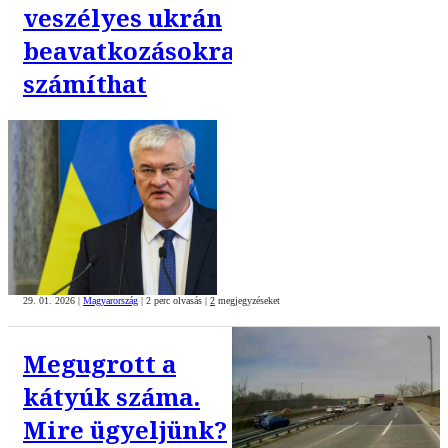
veszélyes ukrán
beavatkozásokra
számíthat
29. 01. 2026
|
Magyarország
|
2 perc olvasás
|
2
megjegyzéseket
Megugrott a
kátyúk száma.
Mire ügyeljünk?