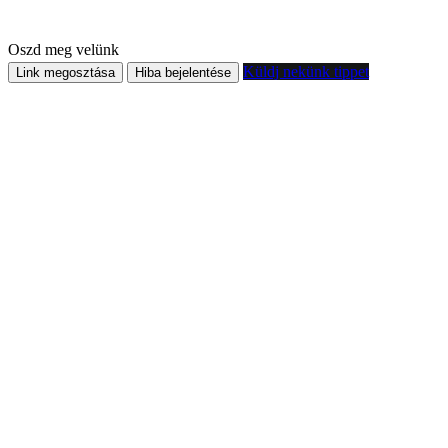
Oszd meg velünk
Küldj nekünk tippet
Link megosztása
Hiba bejelentése