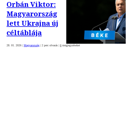
Orbán Viktor:
Magyarország
lett Ukrajna új
céltáblája
28. 01. 2026
|
Magyarország
|
2 perc olvasás
|
6
megjegyzéseket