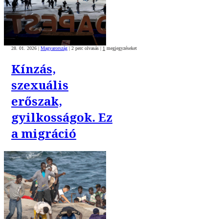
28. 01. 2026
|
Magyarország
|
2 perc olvasás
|
1
megjegyzéseket
Kínzás,
szexuális
erőszak,
gyilkosságok. Ez
a migráció