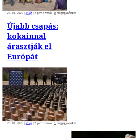
28. 01. 2026
|
Világ
|
2 perc olvasás
|
0
megjegyzéseket
Újabb csapás:
kokainnal
árasztják el
Európát
28. 01. 2026
|
Világ
|
2 perc olvasás
|
1
megjegyzéseket