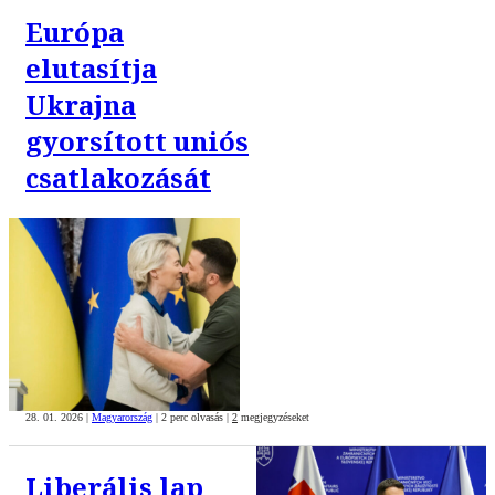
Európa
elutasítja
Ukrajna
gyorsított uniós
csatlakozását
28. 01. 2026
|
Magyarország
|
2 perc olvasás
|
2
megjegyzéseket
Liberális lap