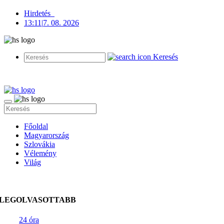
Hirdetés
13:11
|
7. 08. 2026
Keresés
Főoldal
Magyarország
Szlovákia
Vélemény
Világ
LEGOLVASOTTABB
24 óra