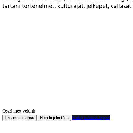
tartani történelmét, kultúráját, jelképet, vallásá
Oszd meg velünk
Küldj nekünk tippet
Link megosztása
Hiba bejelentése