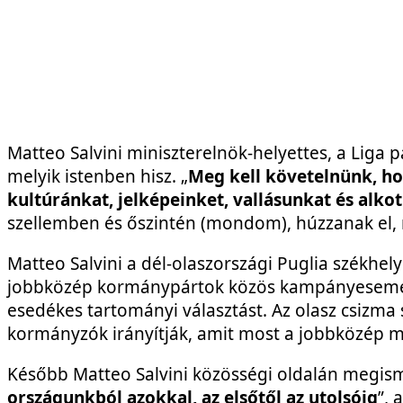
Matteo Salvini miniszterelnök-helyettes, a Liga p
melyik istenben hisz. „
Meg kell követelnünk, hog
kultúránkat, jelképeinket, vallásunkat és alk
szellemben és őszintén (mondom), húzzanak el, me
Matteo Salvini a dél-olaszországi Puglia székhely
jobbközép kormánypártok közös kampányesemén
esedékes tartományi választást. Az olasz csizma 
kormányzók irányítják, amit most a jobbközép me
Később Matteo Salvini közösségi oldalán megismé
országunkból azokkal, az elsőtől az utolsóig
”, 