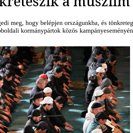
nkreteszik a muszli
edi meg, hogy belépjen országunkba, és tönkreteg
jobboldali kormánypártok közös kampányeseményén