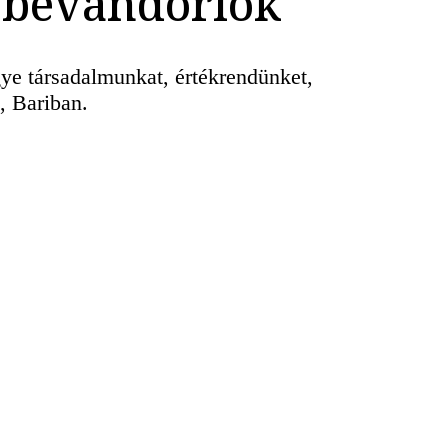
m bevándorlók
ye társadalmunkat, értékrendünket,
, Bariban.