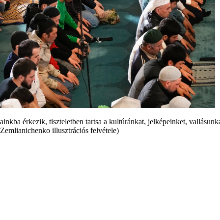
nkba érkezik, tiszteletben tartsa a kultúránkat, jelképeinket, vallásunk
mlianichenko illusztrációs felvétele)