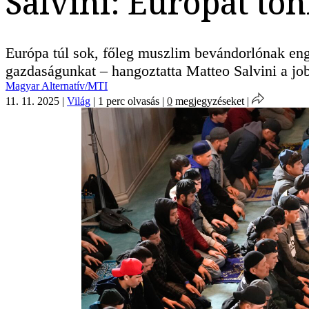
Salvini: Európát tö
Európa túl sok, főleg muszlim bevándorlónak eng
gazdaságunkat – hangoztatta Matteo Salvini a 
Magyar Alternatív/MTI
11. 11. 2025
|
Világ
|
1 perc olvasás
|
0
megjegyzéseket
|