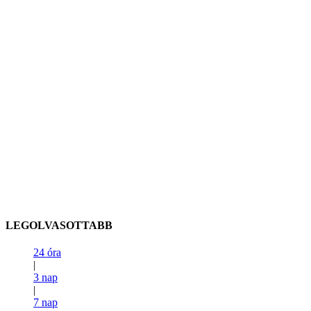
LEGOLVASOTTABB
24 óra
|
3 nap
|
7 nap