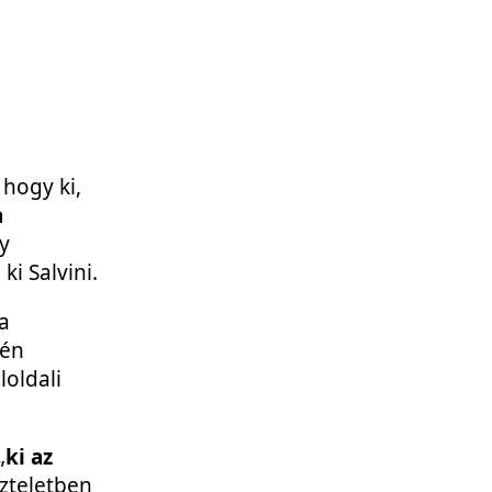
 hogy ki,
a
y
i Salvini.
 a
-én
loldali
„
ki az
szteletben