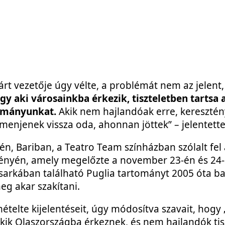
árt vezetője úgy vélte, a problémát nem az jelent,
y aki városainkba érkezik, tiszteletben tartsa 
otmányunkat.
Akik nem hajlandóak erre, keresztén
njenek vissza oda, ahonnan jöttek” – jelentette k
én, Bariban, a Teatro Team színházban szólalt fel
yén, amely megelőzte a november 23-én és 24
sarkában található Puglia tartományt 2005 óta ba
g akar szakítani.
telte kijelentéseit, úgy módosítva szavait, hogy 
akik Olaszországba érkeznek, és nem hajlandók ti