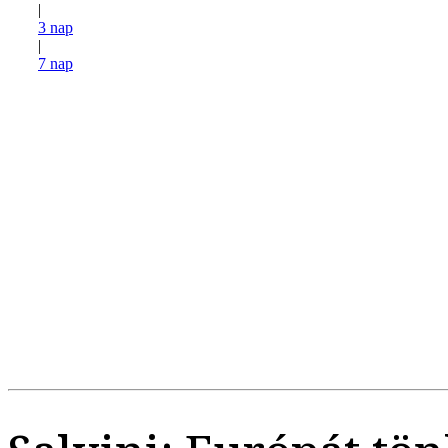
|
3 nap
|
7 nap