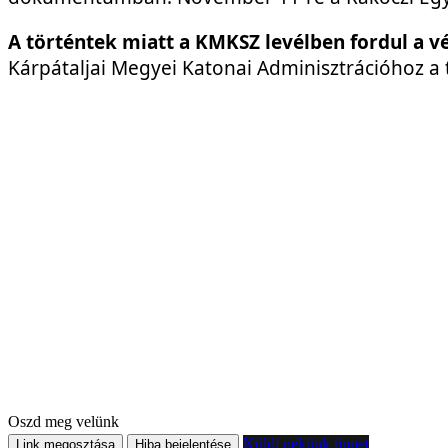
A történtek miatt a KMKSZ levélben fordul a v
Kárpátaljai Megyei Katonai Adminisztrációhoz a t
Oszd meg velünk
Küldj nekünk tippet
Link megosztása
Hiba bejelentése