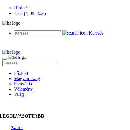
Hirdetés
13:11
|
7. 08. 2026
Keresés
Főoldal
Magyarország
Szlovákia
Vélemény
Világ
LEGOLVASOTTABB
24 óra