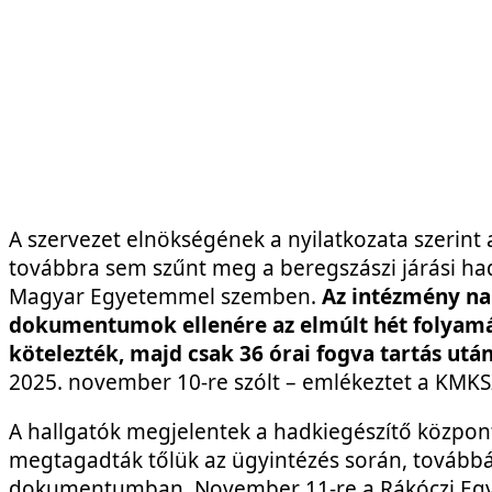
A szervezet elnökségének a nyilatkozata szerint
továbbra sem szűnt meg a beregszászi járási hadk
Magyar Egyetemmel szemben.
Az intézmény nap
dokumentumok ellenére az elmúlt hét folyamán
kötelezték, majd csak 36 órai fogva tartás ut
2025. november 10-re szólt – emlékeztet a KMKS
A hallgatók megjelentek a hadkiegészítő közpon
megtagadták tőlük az ügyintézés során, továbbá a 
dokumentumban. November 11-re a Rákóczi Egyet