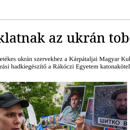
klatnak az ukrán to
illetékes ukrán szervekhez a Kárpátaljai Magyar 
járási hadkiegészítő a Rákóczi Egyetem katonaköte