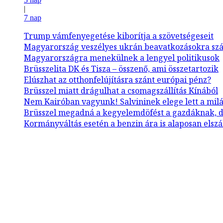
|
7 nap