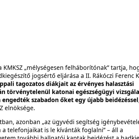
 a KMKSZ „mélységesen felháborítónak” tartja, ho
iegészítő jogsértő eljárása a II. Rákóczi Ferenc K
pali tagozatos diákjait az érvényes halasztási
 törvénytelenül katonai egészségügyi vizsgála
án engedték szabadon őket egy újabb beidézéssel
Z elnöksége.
tban, azonban „az ügyvédi segítség igénybevétel
telefonjaikat is le kívánták foglalni” – áll a
em további hallgatói kaptak beidézést a hadkieg