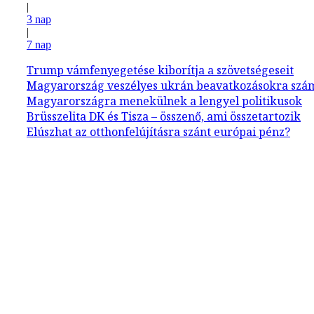
|
3 nap
|
7 nap