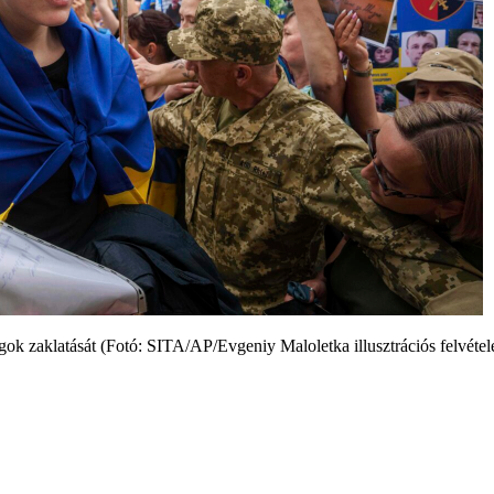
ok zaklatását (Fotó: SITA/AP/Evgeniy Maloletka illusztrációs felvétel