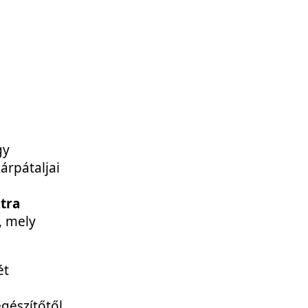
gy
árpátaljai
tra
, mely
ét
észítőtől.