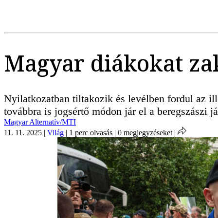
Magyar diákokat za
Nyilatkozatban tiltakozik és levélben fordul az 
továbbra is jogsértő módon jár el a beregszászi 
Magyar Alternatív/MTI
11. 11. 2025
|
Világ
|
1 perc olvasás
|
0
megjegyzéseket
|