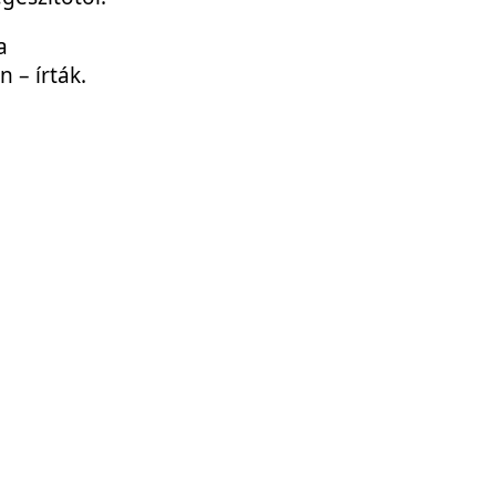
a
 – írták.