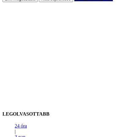
LEGOLVASOTTABB
24 óra
|
3 nap