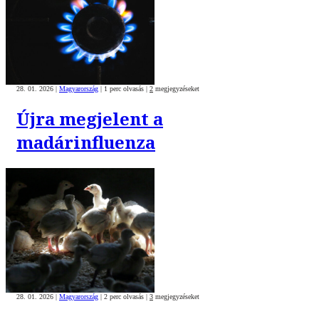
28. 01. 2026
|
Magyarország
|
1 perc olvasás
|
2
megjegyzéseket
Újra megjelent a
madárinfluenza
28. 01. 2026
|
Magyarország
|
2 perc olvasás
|
3
megjegyzéseket