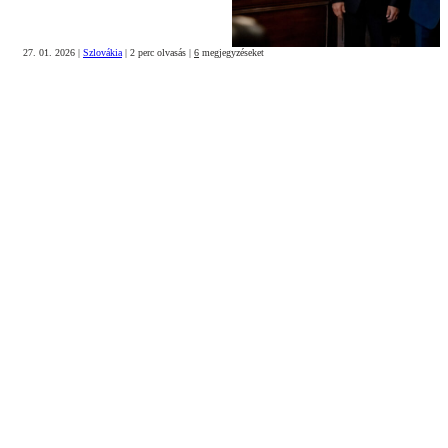
27. 01. 2026
|
Szlovákia
|
2 perc olvasás
|
6
megjegyzéseket