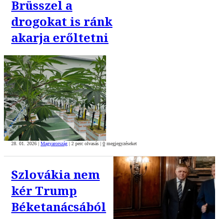
Brüsszel a
drogokat is ránk
akarja erőltetni
28. 01. 2026
|
Magyarország
|
2 perc olvasás
|
0
megjegyzéseket
Szlovákia nem
kér Trump
Béketanácsából