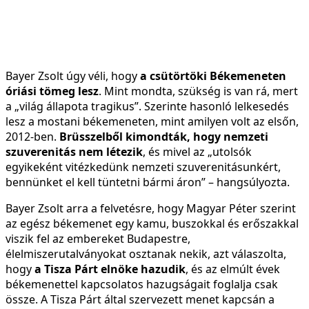
Bayer Zsolt úgy véli, hogy
a csütörtöki Békemeneten
óriási tömeg lesz
. Mint mondta, szükség is van rá, mert
a „világ állapota tragikus”. Szerinte hasonló lelkesedés
lesz a mostani békemeneten, mint amilyen volt az elsőn,
2012-ben.
Brüsszelből kimondták, hogy nemzeti
szuverenitás nem létezik
, és mivel az „utolsók
egyikeként vitézkedünk nemzeti szuverenitásunkért,
bennünket el kell tüntetni bármi áron” – hangsúlyozta.
Bayer Zsolt arra a felvetésre, hogy Magyar Péter szerint
az egész békemenet egy kamu, buszokkal és erőszakkal
viszik fel az embereket Budapestre,
élelmiszerutalványokat osztanak nekik, azt válaszolta,
hogy
a Tisza Párt elnöke hazudik
, és az elmúlt évek
békemenettel kapcsolatos hazugságait foglalja csak
össze. A Tisza Párt által szervezett menet kapcsán a