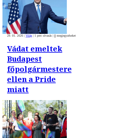
29. 01. 2026
|
Világ
|
1 perc olvasás
|
0
megjegyzéseket
Vádat emeltek
Budapest
főpolgármestere
ellen a Pride
miatt