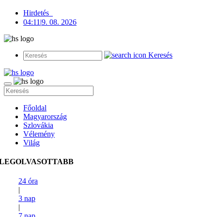
Hirdetés
04:11
|
9. 08. 2026
Keresés
Főoldal
Magyarország
Szlovákia
Vélemény
Világ
LEGOLVASOTTABB
24 óra
|
3 nap
|
7 nap