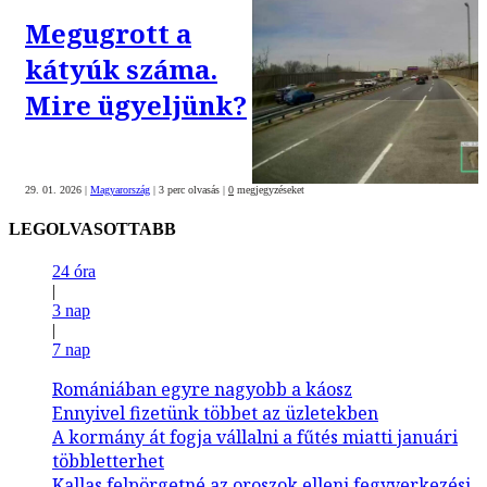
Megugrott a
kátyúk száma.
Mire ügyeljünk?
29. 01. 2026
|
Magyarország
|
3 perc olvasás
|
0
megjegyzéseket
LEGOLVASOTTABB
24 óra
|
3 nap
|
7 nap