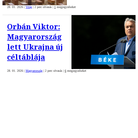
28. 01. 2026
|
Világ
|
2 perc olvasás
|
1
megjegyzéseket
Orbán Viktor:
Magyarország
lett Ukrajna új
céltáblája
28. 01. 2026
|
Magyarország
|
2 perc olvasás
|
6
megjegyzéseket