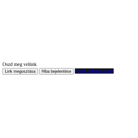
Oszd meg velünk
Küldj nekünk tippet
Link megosztása
Hiba bejelentése