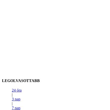
LEGOLVASOTTABB
24 óra
|
3 nap
|
7 nap