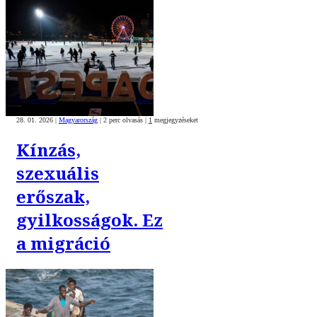
28. 01. 2026
|
Magyarország
|
2 perc olvasás
|
1
megjegyzéseket
Kínzás,
szexuális
erőszak,
gyilkosságok. Ez
a migráció