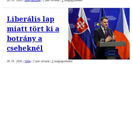
28. 01. 2026
|
Magyarország
|
2 perc olvasás
|
2
megjegyzéseket
Liberális lap
miatt tört ki a
botrány a
cseheknél
28. 01. 2026
|
Világ
|
2 perc olvasás
|
2
megjegyzéseket