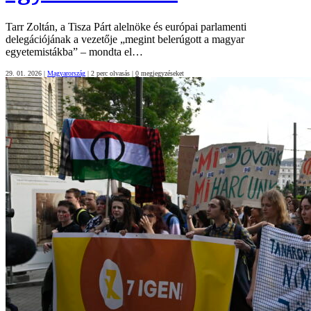
Tarr Zoltán, a Tisza Párt alelnöke és európai parlamenti
delegációjának a vezetője „megint belerúgott a magyar
egyetemistákba” – mondta el…
29. 01. 2026
|
Magyarország
|
2 perc olvasás
|
0
megjegyzéseket