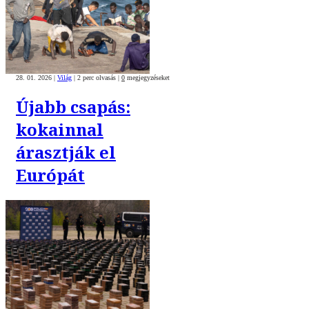
28. 01. 2026
|
Világ
|
2 perc olvasás
|
0
megjegyzéseket
Újabb csapás:
kokainnal
árasztják el
Európát