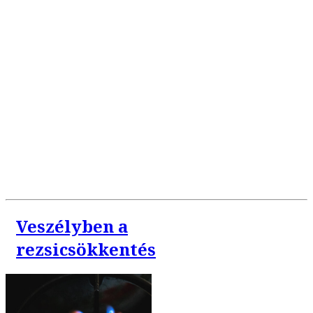
Veszélyben a
rezsicsökkentés