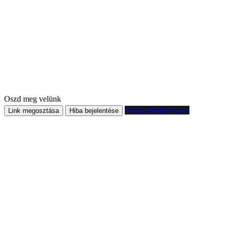
Oszd meg velünk
Küldj nekünk tippet
Link megosztása
Hiba bejelentése