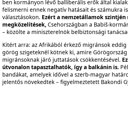
ben kormányon lévő balliberális erők által kial
felismerni ennek negatív hatásait és számukra is
választásokon.
Ezért a nemzetállamok szintjén
megközelítések,
Csehországban a Babiš-kormán
– közölte a miniszterelnök belbiztonsági tanácsa
Kitért arra: az Afrikából érkező migránsok eddi
görög szigeteknél kötnek ki, amire Görögország i
migránsoknak járó juttatások csökkentésével.
Ez
útvonalon tapasztalhatók, így a balkánin is.
Pé
bandákat, amelyek idővel a szerb-magyar határon
jelentős növekedtek – figyelmeztetett Bakondi G