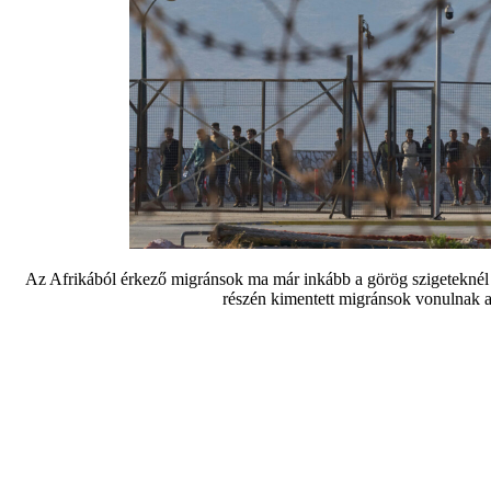
Az Afrikából érkező migránsok ma már inkább a görög szigeteknél k
részén kimentett migránsok vonulnak 