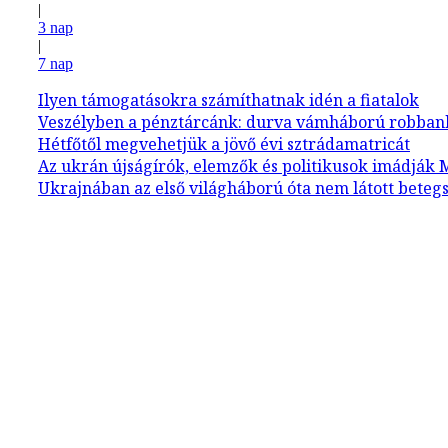
|
3 nap
|
7 nap