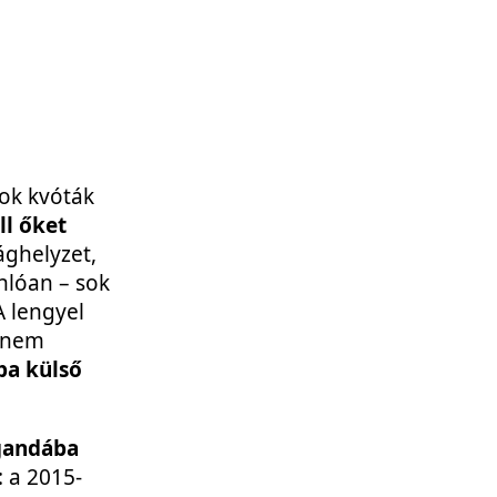
ok kvóták
ll őket
ághelyzet,
nlóan – sok
A lengyel
a nem
pa külső
gandába
 a 2015-