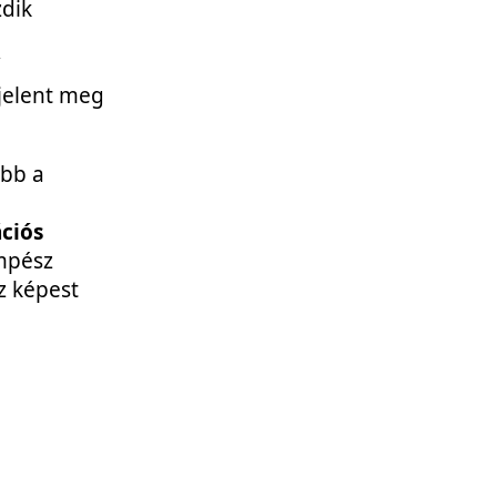
zdik
ő
jelent meg
ább a
ciós
empész
z képest