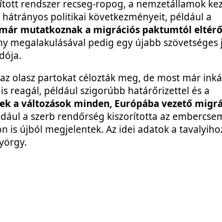
akított rendszer recseg-ropog, a nemzetállamok ke
 hátrányos politikai következményeit, például a
 már mutatkoznak a migrációs paktumtól eltér
y megalakulásával pedig egy újabb szövetséges 
dója.
g az olasz partokat célozták meg, de most már ink
s reagál, például szigorúbb határőrizettel és a
ek a változások minden, Európába vezető migrá
ldául a szerb rendőrség kiszorította az embercs
 is újból megjelentek. Az idei adatok a tavalyiho
yörgy.