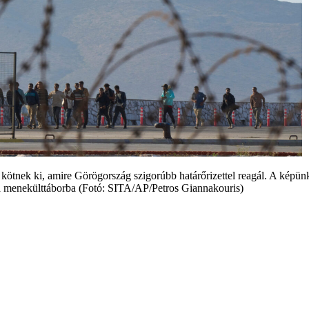
ötnek ki, amire Görögország szigorúbb határőrizettel reagál. A képün
a menekülttáborba (Fotó: SITA/AP/Petros Giannakouris)