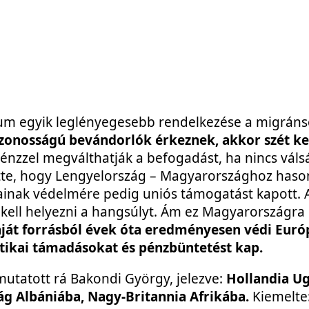
um egyik leglényegesebb rendelkezése a migráns
zonosságú bevándorlók érkeznek, akkor szét ke
énzzel megválthatják a befogadást, ha nincs váls
tette, hogy Lengyelország – Magyarországhoz haso
ainak védelmére pedig uniós támogatást kapott. 
 kell helyezni a hangsúlyt. Ám ez Magyarországr
ját forrásból évek óta eredményesen védi Euró
tikai támadásokat és pénzbüntetést kap.
utatott rá Bakondi György, jelezve:
Hollandia U
zág Albániába, Nagy-Britannia Afrikába.
Kiemelte: