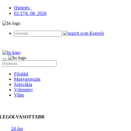
Hirdetés
02:37
|
6. 08. 2026
Keresés
Főoldal
Magyarország
Szlovákia
Vélemény
Világ
LEGOLVASOTTABB
24 óra