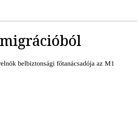
 migrációból
relnök belbiztonsági főtanácsadója az M1