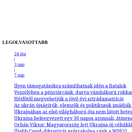
LEGOLVASOTTABB
24 óra
|
3 nap
|
7 nap