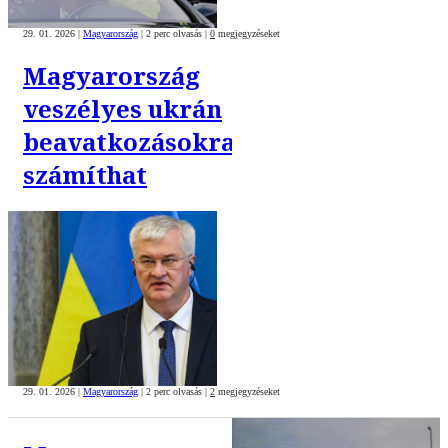
29. 01. 2026
|
Magyarország
|
2 perc olvasás
|
0
megjegyzéseket
Magyarország
veszélyes ukrán
beavatkozásokra
számíthat
29. 01. 2026
|
Magyarország
|
2 perc olvasás
|
2
megjegyzéseket