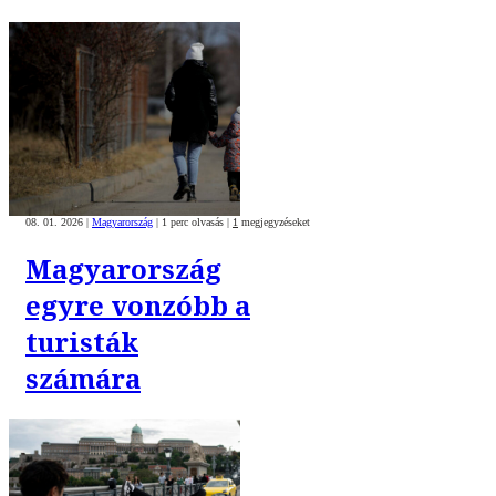
08. 01. 2026
|
Magyarország
|
1 perc olvasás
|
1
megjegyzéseket
Magyarország
egyre vonzóbb a
turisták
számára