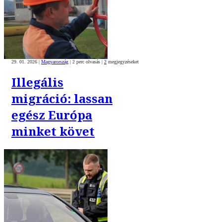
29. 01. 2026
|
Magyarország
|
2 perc olvasás
|
2
megjegyzéseket
Illegális
migráció: lassan
egész Európa
minket követ