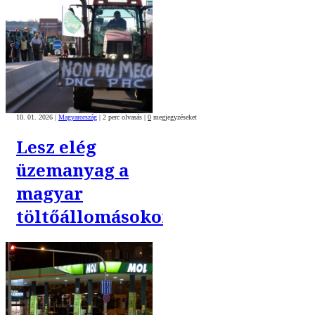
10. 01. 2026
|
Magyarország
|
2 perc olvasás
|
0
megjegyzéseket
Lesz elég
üzemanyag a
magyar
töltőállomásokon