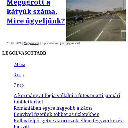
Megugrott a
kátyúk száma.
Mire ügyeljünk?
29. 01. 2026
|
Magyarország
|
3 perc olvasás
|
0
megjegyzéseket
LEGOLVASOTTABB
24 óra
|
3 nap
|
7 nap