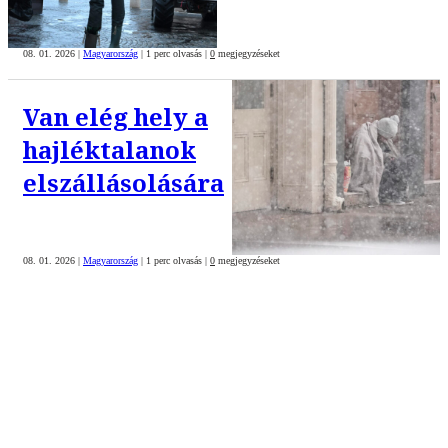
08. 01. 2026
|
Magyarország
|
1 perc olvasás
|
0
megjegyzéseket
Van elég hely a
hajléktalanok
elszállásolására
08. 01. 2026
|
Magyarország
|
1 perc olvasás
|
0
megjegyzéseket