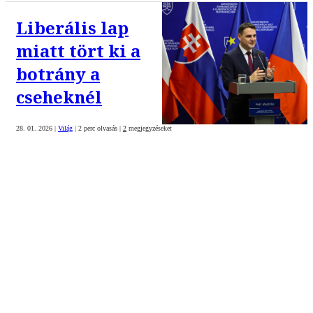
Liberális lap
miatt tört ki a
botrány a
cseheknél
28. 01. 2026
|
Világ
|
2 perc olvasás
|
2
megjegyzéseket