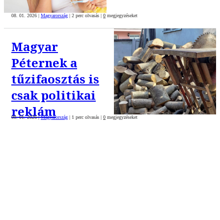
08. 01. 2026
|
Magyarország
|
2 perc olvasás
|
0
megjegyzéseket
Magyar
Péternek a
tűzifaosztás is
csak politikai
reklám
08. 01. 2026
|
Magyarország
|
1 perc olvasás
|
0
megjegyzéseket