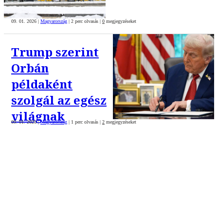
09. 01. 2026
|
Magyarország
|
2 perc olvasás
|
0
megjegyzéseket
Trump szerint
Orbán
példaként
szolgál az egész
világnak
09. 01. 2026
|
Magyarország
|
1 perc olvasás
|
2
megjegyzéseket