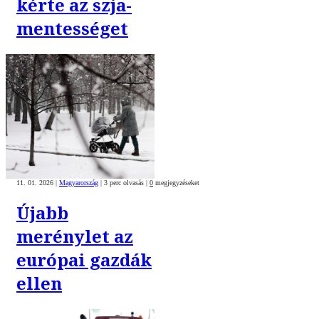
kérte az szja-
mentességet
11. 01. 2026
|
Magyarország
|
3 perc olvasás
|
0
megjegyzéseket
Újabb
merénylet az
európai gazdák
ellen