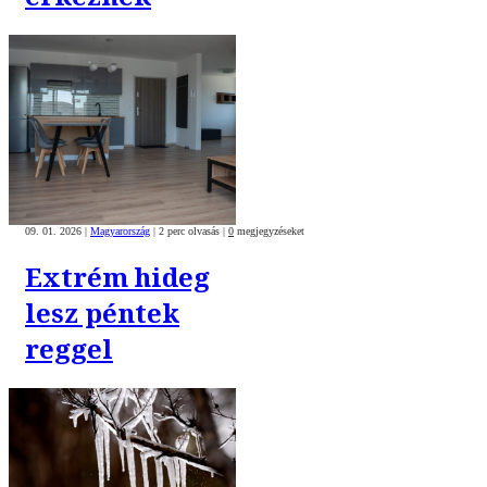
09. 01. 2026
|
Magyarország
|
2 perc olvasás
|
0
megjegyzéseket
Extrém hideg
lesz péntek
reggel