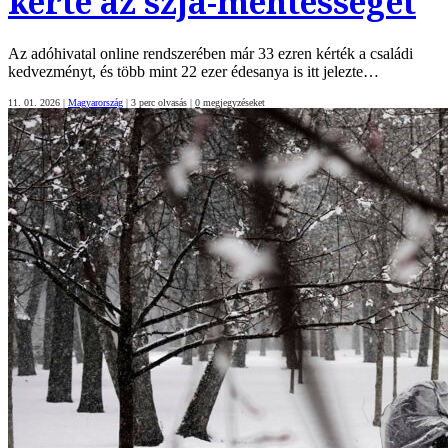
kérte az szja-mentességet
Az adóhivatal online rendszerében már 33 ezren kérték a családi
kedvezményt, és több mint 22 ezer édesanya is itt jelezte…
11. 01. 2026
|
Magyarország
|
3 perc olvasás
|
0
megjegyzéseket