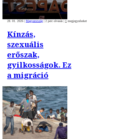
28. 01. 2026
|
Magyarország
|
2 perc olvasás
|
1
megjegyzéseket
Kínzás,
szexuális
erőszak,
gyilkosságok. Ez
a migráció