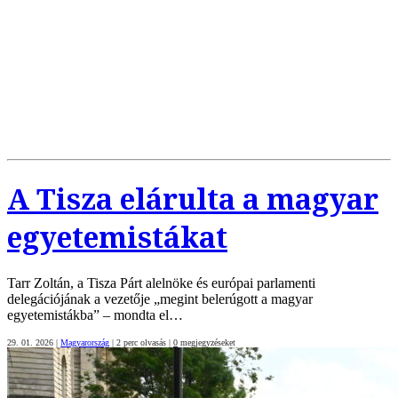
A Tisza elárulta a magyar
egyetemistákat
Tarr Zoltán, a Tisza Párt alelnöke és európai parlamenti
delegációjának a vezetője „megint belerúgott a magyar
egyetemistákba” – mondta el…
29. 01. 2026
|
Magyarország
|
2 perc olvasás
|
0
megjegyzéseket