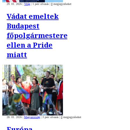
29. 01. 2026
|
Világ
|
1 perc olvasás
|
0
megjegyzéseket
Vádat emeltek
Budapest
főpolgármestere
ellen a Pride
miatt
28. 01. 2026
|
Magyarország
|
3 perc olvasás
|
0
megjegyzéseket
Európa