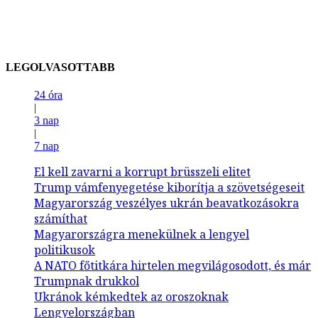
LEGOLVASOTTABB
24 óra
|
3 nap
|
7 nap