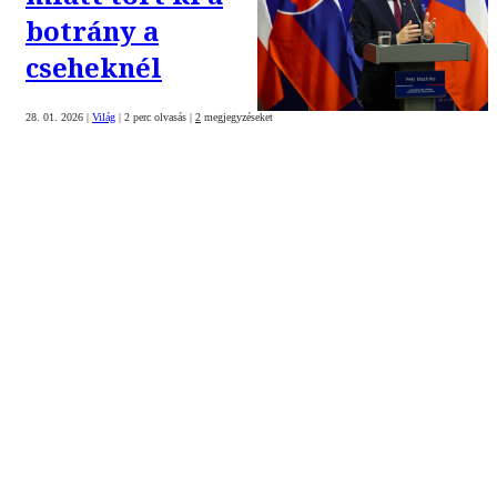
botrány a
cseheknél
28. 01. 2026
|
Világ
|
2 perc olvasás
|
2
megjegyzéseket