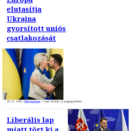
elutasítja
Ukrajna
gyorsított uniós
csatlakozását
28. 01. 2026
|
Magyarország
|
2 perc olvasás
|
2
megjegyzéseket
Liberális lap
miatt tört ki a