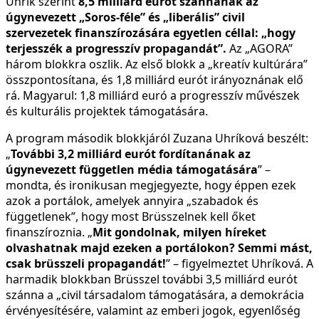
Uhrík szerint
8,5 milliárd eurót szánnának az
úgynevezett „Soros-féle” és „liberális” civil
szervezetek finanszírozására egyetlen céllal: „hogy
terjesszék a progresszív propagandát”.
Az „AGORA”
három blokkra oszlik. Az első blokk a „kreatív kultúrára”
összpontosítana, és 1,8 milliárd eurót irányoznának elő
rá. Magyarul: 1,8 milliárd euró a progresszív művészek
és kulturális projektek támogatására.
A program második blokkjáról Zuzana Uhríková beszélt:
„
További 3,2 milliárd eurót fordítanának az
úgynevezett független média támogatására
” –
mondta, és ironikusan megjegyezte, hogy éppen ezek
azok a portálok, amelyek annyira „szabadok és
függetlenek”, hogy most Brüsszelnek kell őket
finanszíroznia. „
Mit gondolnak, milyen híreket
olvashatnak majd ezeken a portálokon? Semmi mást,
csak brüsszeli propagandát!
” – figyelmeztet Uhríková. A
harmadik blokkban Brüsszel további 3,5 milliárd eurót
szánna a „civil társadalom támogatására, a demokrácia
érvényesítésére, valamint az emberi jogok, egyenlőség