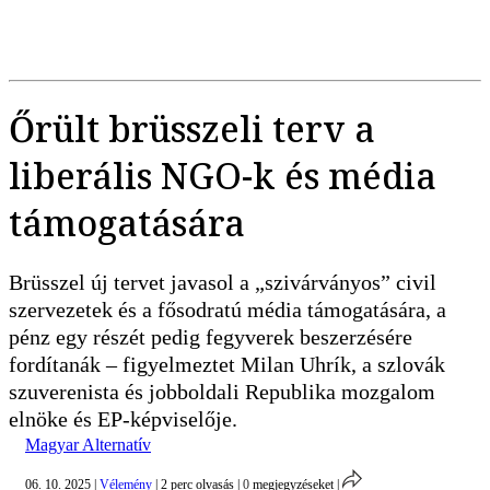
Őrült brüsszeli terv a
liberális NGO-k és média
támogatására
Brüsszel új tervet javasol a „szivárványos” civil
szervezetek és a fősodratú média támogatására, a
pénz egy részét pedig fegyverek beszerzésére
fordítanák – figyelmeztet Milan Uhrík, a szlovák
szuverenista és jobboldali Republika mozgalom
elnöke és EP-képviselője.
Magyar Alternatív
06. 10. 2025
|
Vélemény
|
2 perc olvasás
|
0
megjegyzéseket
|