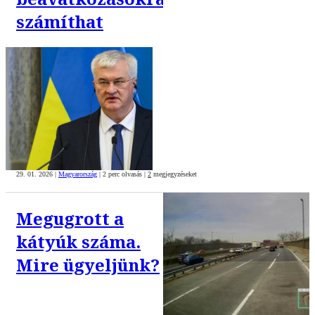
számíthat
29. 01. 2026
|
Magyarország
|
2 perc olvasás
|
2
megjegyzéseket
Megugrott a
kátyúk száma.
Mire ügyeljünk?