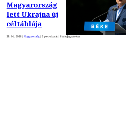
Magyarország
lett Ukrajna új
céltáblája
28. 01. 2026
|
Magyarország
|
2 perc olvasás
|
6
megjegyzéseket