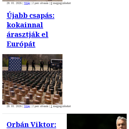
28. 01. 2026
|
Világ
|
2 perc olvasás
|
0
megjegyzéseket
Újabb csapás:
kokainnal
árasztják el
Európát
28. 01. 2026
|
Világ
|
2 perc olvasás
|
1
megjegyzéseket
Orbán Viktor: