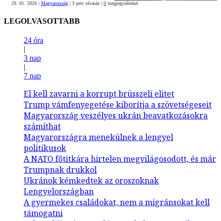
29. 01. 2026
|
Magyarország
|
3 perc olvasás
|
0
megjegyzéseket
LEGOLVASOTTABB
24 óra
|
3 nap
|
7 nap