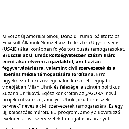
Mivel az új amerikai elnök, Donald Trump leállította az
Egyesült Államok Nemzetközi Fejlesztési Ügynöksége
(USAID) által korábban folyósított busás támogatásokat,
Brüsszel az új uniós költségvetésben százmilliárd
eurót akar elvenni a gazdáktól, amit aztán
fegyvervásárlásra, valamint civil szervezetek és a
liberális média támogatására fordítana.
Erre
figyelmeztet a közösségi hálón közzétett legújabb
videójában Milan Uhrík és felesége, a szintén politikus
Zuzana Uhríková. Egész konkrétan az „AGORA” nevű
projektről van szó, amelyet Uhrík „őrült brüsszeli
tervnek” nevez a civil szervezetek támogatására. Ez egy
új, kolosszális méretű EU-program, amely a következő
években a civil szervezetek támogatására irányul.