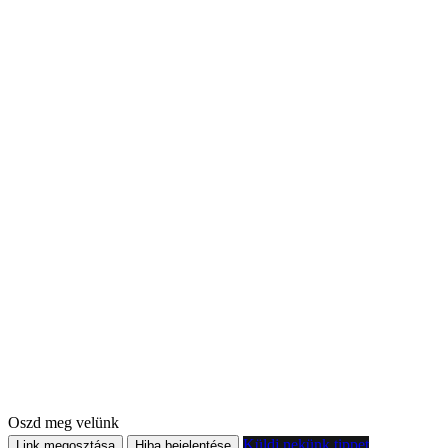
Oszd meg velünk
Küldj nekünk tippet
Link megosztása
Hiba bejelentése