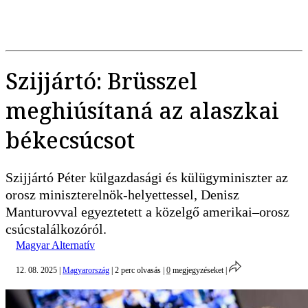
Szijjártó: Brüsszel
meghiúsítaná az alaszkai
békecsúcsot
Szijjártó Péter külgazdasági és külügyminiszter az
orosz miniszterelnök-helyettessel, Denisz
Manturovval egyeztetett a közelgő amerikai–orosz
csúcstalálkozóról.
Magyar Alternatív
12. 08. 2025
|
Magyarország
|
2 perc olvasás
|
0
megjegyzéseket
|