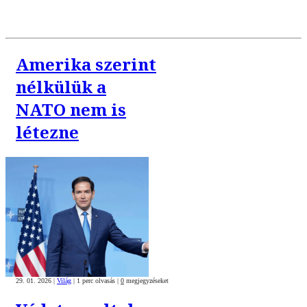
Amerika szerint
nélkülük a
NATO nem is
létezne
29. 01. 2026
|
Világ
|
1 perc olvasás
|
0
megjegyzéseket