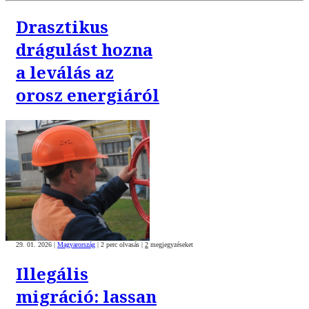
Drasztikus
drágulást hozna
a leválás az
orosz energiáról
29. 01. 2026
|
Magyarország
|
2 perc olvasás
|
2
megjegyzéseket
Illegális
migráció: lassan