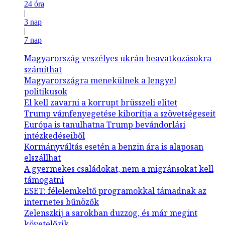
24 óra
|
3 nap
|
7 nap