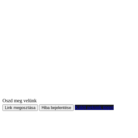
Oszd meg velünk
Küldj nekünk tippet
Link megosztása
Hiba bejelentése