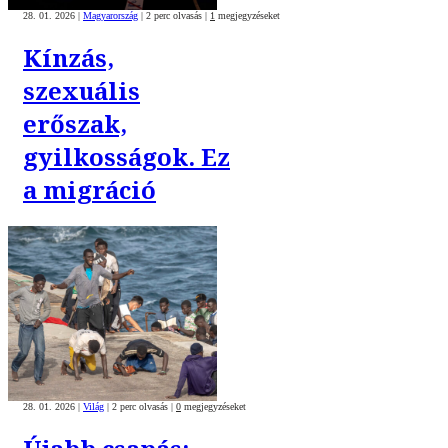
28. 01. 2026
|
Magyarország
|
2 perc olvasás
|
1
megjegyzéseket
Kínzás,
szexuális
erőszak,
gyilkosságok. Ez
a migráció
28. 01. 2026
|
Világ
|
2 perc olvasás
|
0
megjegyzéseket