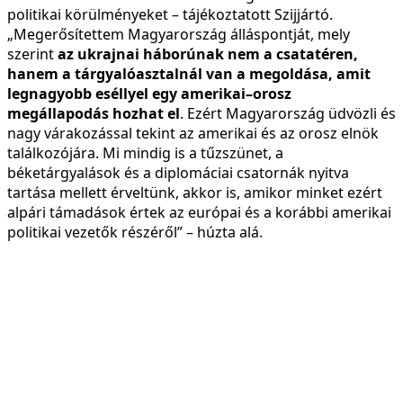
politikai körülményeket – tájékoztatott Szijjártó.
„Megerősítettem Magyarország álláspontját, mely
szerint
az ukrajnai háborúnak nem a csatatéren,
hanem a tárgyalóasztalnál van a megoldása, amit
legnagyobb eséllyel egy amerikai–orosz
megállapodás hozhat el
. Ezért Magyarország üdvözli és
nagy várakozással tekint az amerikai és az orosz elnök
találkozójára. Mi mindig is a tűzszünet, a
béketárgyalások és a diplomáciai csatornák nyitva
tartása mellett érveltünk, akkor is, amikor minket ezért
alpári támadások értek az európai és a korábbi amerikai
politikai vezetők részéről” – húzta alá.