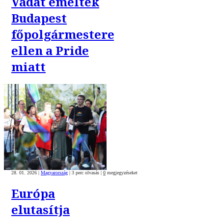
Vádat emeltek
Budapest
főpolgármestere
ellen a Pride
miatt
28. 01. 2026
|
Magyarország
|
3 perc olvasás
|
0
megjegyzéseket
Európa
elutasítja