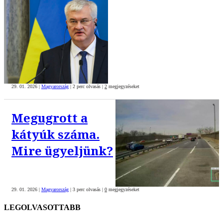
29. 01. 2026
|
Magyarország
|
2 perc olvasás
|
2
megjegyzéseket
Megugrott a
kátyúk száma.
Mire ügyeljünk?
29. 01. 2026
|
Magyarország
|
3 perc olvasás
|
0
megjegyzéseket
LEGOLVASOTTABB