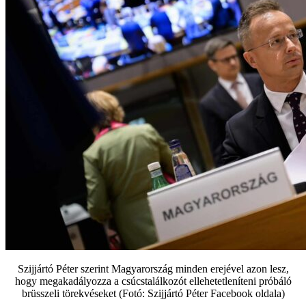
Szijjártó Péter szerint Magyarország minden erejével azon lesz,
hogy megakadályozza a csúcstalálkozót ellehetetleníteni próbáló
brüsszeli törekvéseket (Fotó: Szijjártó Péter Facebook oldala)