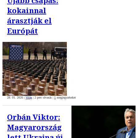
Újabb csapás:
kokainnal
árasztják el
Európát
28. 01. 2026
|
Világ
|
2 perc olvasás
|
1
megjegyzéseket
Orbán Viktor:
Magyarország
lett Ukrajna új