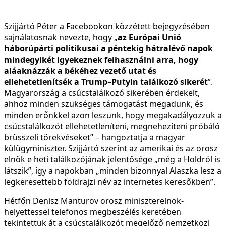
Szijjártó Péter a Facebookon közzétett bejegyzésében
sajnálatosnak nevezte, hogy „
az Európai Unió
háborúpárti politikusai a péntekig hátralévő napok
mindegyikét igyekeznek felhasználni arra, hogy
aláaknázzák a békéhez vezető utat és
ellehetetlenítsék a Trump–Putyin találkozó sikerét
”.
Magyarország a csúcstalálkozó sikerében érdekelt,
ahhoz minden szükséges támogatást megadunk, és
minden erőnkkel azon leszünk, hogy megakadályozzuk a
csúcstalálkozót ellehetetleníteni, megnehezíteni próbáló
brüsszeli törekvéseket” – hangoztatja a magyar
külügyminiszter. Szijjártó szerint az amerikai és az orosz
elnök e heti találkozójának jelentősége „még a Holdról is
látszik”, így a napokban „minden bizonnyal Alaszka lesz a
legkeresettebb földrajzi név az internetes keresőkben”.
Hétfőn Denisz Manturov orosz miniszterelnök-
helyettessel telefonos megbeszélés keretében
tekintettük át a csúcstalálkozót megelőző nemzetközi