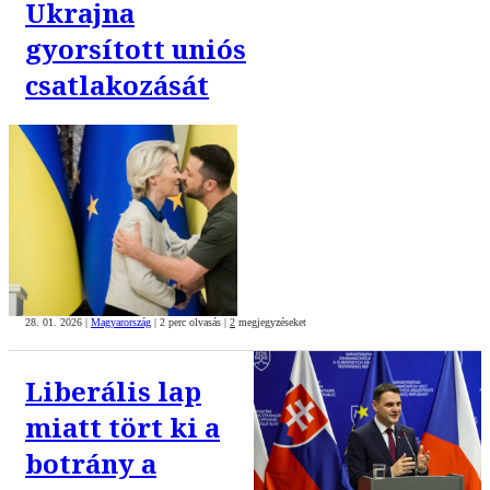
Ukrajna
gyorsított uniós
csatlakozását
28. 01. 2026
|
Magyarország
|
2 perc olvasás
|
2
megjegyzéseket
Liberális lap
miatt tört ki a
botrány a