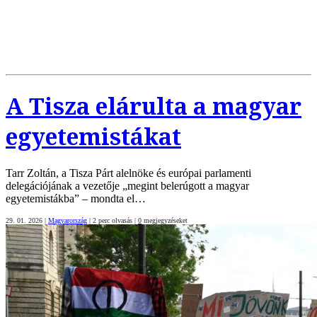
A Tisza elárulta a magyar
egyetemistákat
Tarr Zoltán, a Tisza Párt alelnöke és európai parlamenti
delegációjának a vezetője „megint belerúgott a magyar
egyetemistákba” – mondta el…
29. 01. 2026
|
Magyarország
|
2 perc olvasás
|
0
megjegyzéseket