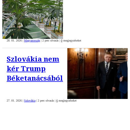
28. 01. 2026
|
Magyarország
|
2 perc olvasás
|
0
megjegyzéseket
Szlovákia nem
kér Trump
Béketanácsából
27. 01. 2026
|
Szlovákia
|
2 perc olvasás
|
6
megjegyzéseket