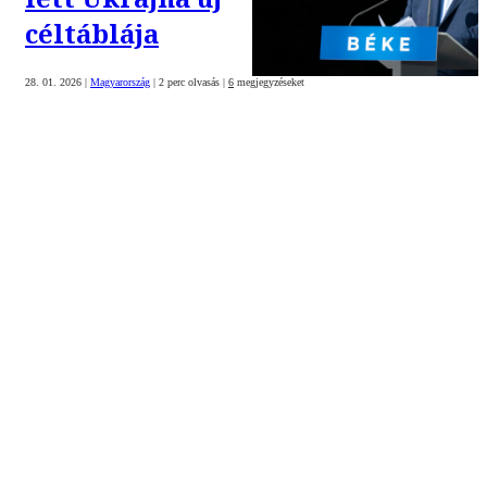
céltáblája
28. 01. 2026
|
Magyarország
|
2 perc olvasás
|
6
megjegyzéseket