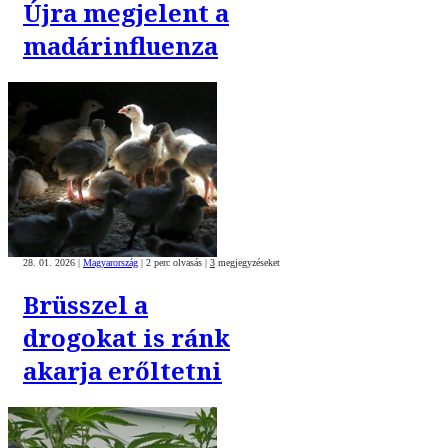
Újra megjelent a
madárinfluenza
28. 01. 2026
|
Magyarország
|
2 perc olvasás
|
3
megjegyzéseket
Brüsszel a
drogokat is ránk
akarja erőltetni