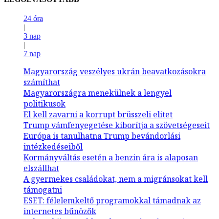
24 óra
|
3 nap
|
7 nap