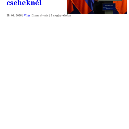
cseheknél
28. 01. 2026
|
Világ
|
2 perc olvasás
|
2
megjegyzéseket