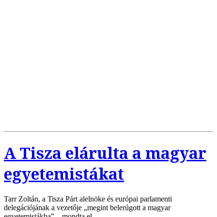
A Tisza elárulta a magyar
egyetemistákat
Tarr Zoltán, a Tisza Párt alelnöke és európai parlamenti
delegációjának a vezetője „megint belerúgott a magyar
egyetemistákba” – mondta el…