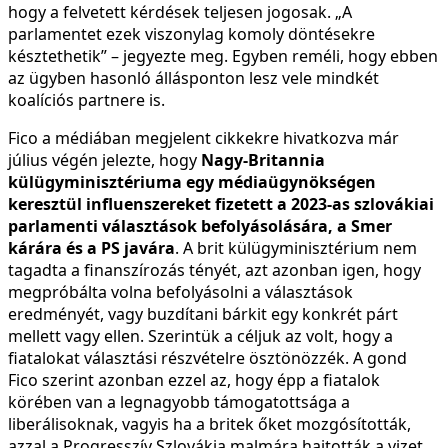
hogy a felvetett kérdések teljesen jogosak. „A
parlamentet ezek viszonylag komoly döntésekre
késztethetik” – jegyezte meg. Egyben reméli, hogy ebben
az ügyben hasonló állásponton lesz vele mindkét
koalíciós partnere is.
Fico a médiában megjelent cikkekre hivatkozva már
július végén jelezte, hogy
Nagy-Britannia
külügyminisztériuma egy médiaügynökségen
keresztül influenszereket fizetett a 2023-as szlovákiai
parlamenti választások befolyásolására, a Smer
kárára és a PS javára
. A brit külügyminisztérium nem
tagadta a finanszírozás tényét, azt azonban igen, hogy
megpróbálta volna befolyásolni a választások
eredményét, vagy buzdítani bárkit egy konkrét párt
mellett vagy ellen. Szerintük a céljuk az volt, hogy a
fiatalokat választási részvételre ösztönözzék. A gond
Fico szerint azonban ezzel az, hogy épp a fiatalok
körében van a legnagyobb támogatottsága a
liberálisoknak, vagyis ha a britek őket mozgósították,
azzal a Progresszív Szlovákia malmára hajtották a vizet.