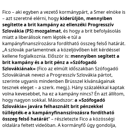
Fico – aki egyben a vezető kormánypárt, a Smer elnöke is
– azt szeretné elérni, hogy
kiderüljön, mennyiben
segítette a brit kampány az ellenzéki Progresszív
Szlovákia (PS) mozgalmat
, és hogy a brit befolyásolás
miatt a liberálisok nem lépték-e túl a
kampányfinanszírozásra fordítható összeg felső határát.
„A szlovák parlamentnek a közeljövőben két kérdéssel
kellene foglalkoznia. Először is:
mennyiben segített a
brit kampány és a brit pénz a »Szófogadó
Szlovákiának«
(Fico az elmúlt időszakban Szófogadó
Szlovákiának nevezi a Progresszív Szlovákia pártot,
szerinte ugyanis mindenben Brüsszel kívánságainak
tesznek eleget – a szerk. megj.). Hány százalékkal kaptak
volna kevesebbet, ha ez a kampány nincs? Én azt állítom,
hogy nagyon sokkal. Másodszor:
a »Szófogadó
Szlovákia« javára felhasznált brit pénzekkel
túllépték-e a kampányfinanszírozásra fordítható
összeg felső határát
” – részletezte Fico a közösségi
oldalára feltett videóban. A kormányfő úgy gondolja,