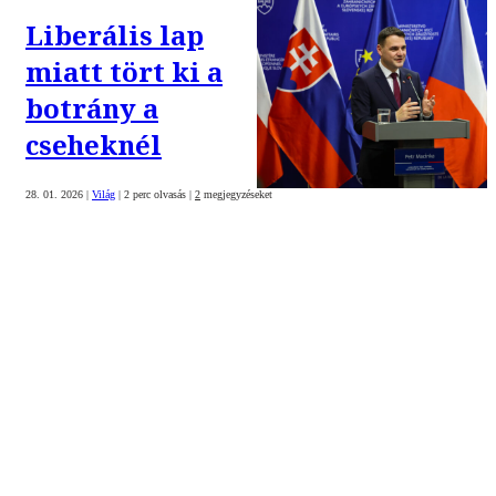
Liberális lap
miatt tört ki a
botrány a
cseheknél
28. 01. 2026
|
Világ
|
2 perc olvasás
|
2
megjegyzéseket