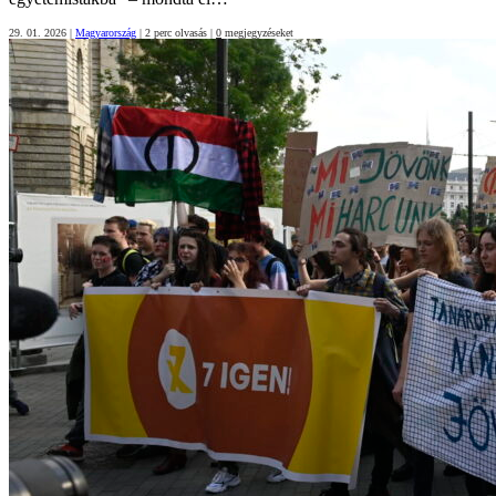
29. 01. 2026
|
Magyarország
|
2 perc olvasás
|
0
megjegyzéseket