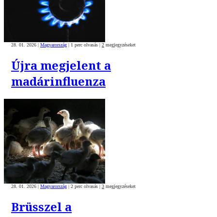
28. 01. 2026
|
Magyarország
|
1 perc olvasás
|
2
megjegyzéseket
Újra megjelent a
madárinfluenza
28. 01. 2026
|
Magyarország
|
2 perc olvasás
|
3
megjegyzéseket
Brüsszel a