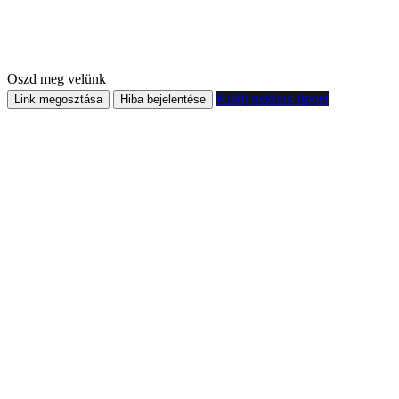
Oszd meg velünk
Küldj nekünk tippet
Link megosztása
Hiba bejelentése