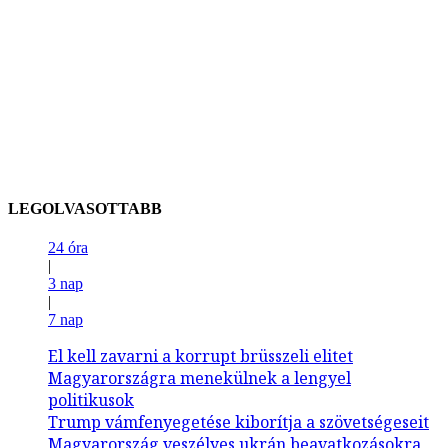
LEGOLVASOTTABB
24 óra
|
3 nap
|
7 nap