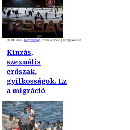
28. 01. 2026
|
Magyarország
|
2 perc olvasás
|
1
megjegyzéseket
Kínzás,
szexuális
erőszak,
gyilkosságok. Ez
a migráció