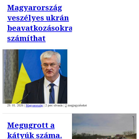
Magyarország
veszélyes ukrán
beavatkozásokra
számíthat
29. 01. 2026
|
Magyarország
|
2 perc olvasás
|
2
megjegyzéseket
Megugrott a
kátyúk száma.