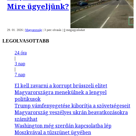
Mire ügyeljünk?
29. 01. 2026
|
Magyarország
|
3 perc olvasás
|
0
megjegyzéseket
LEGOLVASOTTABB
24 óra
|
3 nap
|
7 nap