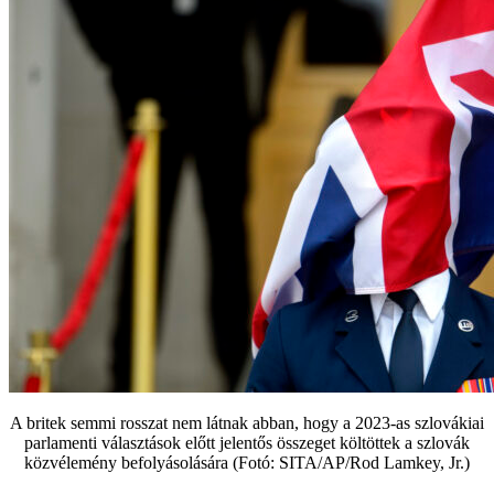
A britek semmi rosszat nem látnak abban, hogy a 2023-as szlovákiai
parlamenti választások előtt jelentős összeget költöttek a szlovák
közvélemény befolyásolására (Fotó: SITA/AP/Rod Lamkey, Jr.)