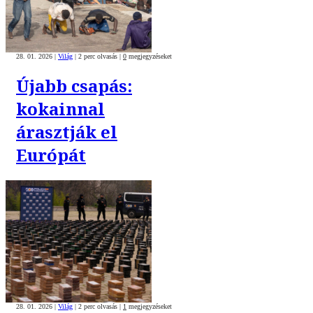
28. 01. 2026
|
Világ
|
2 perc olvasás
|
0
megjegyzéseket
Újabb csapás:
kokainnal
árasztják el
Európát
28. 01. 2026
|
Világ
|
2 perc olvasás
|
1
megjegyzéseket