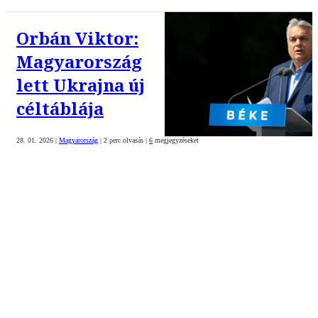
Orbán Viktor:
Magyarország
lett Ukrajna új
céltáblája
28. 01. 2026
|
Magyarország
|
2 perc olvasás
|
6
megjegyzéseket