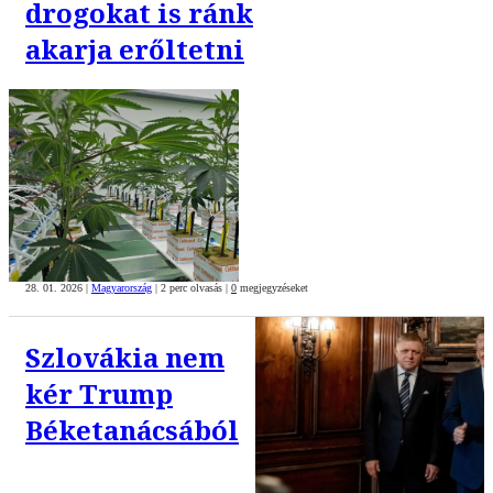
drogokat is ránk
akarja erőltetni
28. 01. 2026
|
Magyarország
|
2 perc olvasás
|
0
megjegyzéseket
Szlovákia nem
kér Trump
Béketanácsából