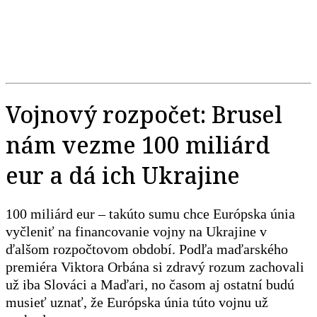
Vojnový rozpočet: Brusel
nám vezme 100 miliárd
eur a dá ich Ukrajine
100 miliárd eur – takúto sumu chce Európska únia
vyčleniť na financovanie vojny na Ukrajine v
ďalšom rozpočtovom období. Podľa maďarského
premiéra Viktora Orbána si zdravý rozum zachovali
už iba Slováci a Maďari, no časom aj ostatní budú
musieť uznať, že Európska únia túto vojnu už