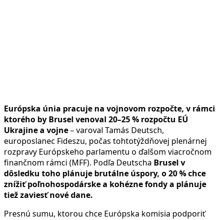
Európska únia pracuje na vojnovom rozpočte, v rámci
ktorého by Brusel venoval 20–25 % rozpočtu EÚ
Ukrajine a vojne
– varoval Tamás Deutsch,
europoslanec Fideszu, počas tohtotýždňovej plenárnej
rozpravy Európskeho parlamentu o ďalšom viacročnom
finančnom rámci (MFF). Podľa Deutscha
Brusel v
dôsledku toho plánuje brutálne úspory, o 20 % chce
znížiť poľnohospodárske a kohézne fondy a plánuje
tiež zaviesť nové dane.
Presnú sumu, ktorou chce Európska komisia podporiť