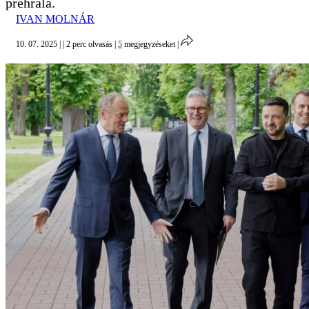
prehrala.
IVAN MOLNÁR
10. 07. 2025
|
|
2 perc olvasás
|
5
megjegyzéseket
|