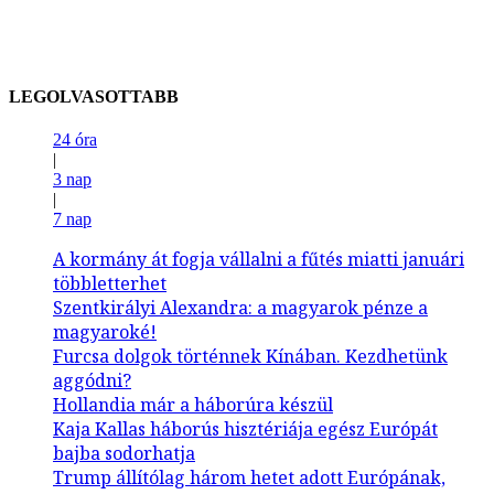
LEGOLVASOTTABB
24 óra
|
3 nap
|
7 nap