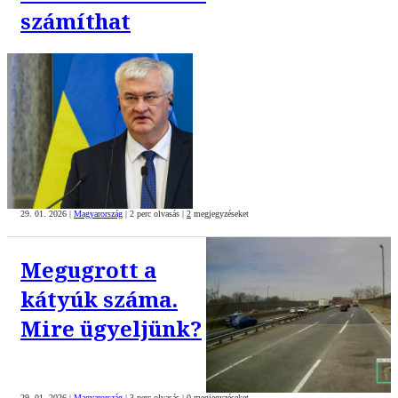
számíthat
29. 01. 2026
|
Magyarország
|
2 perc olvasás
|
2
megjegyzéseket
Megugrott a
kátyúk száma.
Mire ügyeljünk?
29. 01. 2026
|
Magyarország
|
3 perc olvasás
|
0
megjegyzéseket