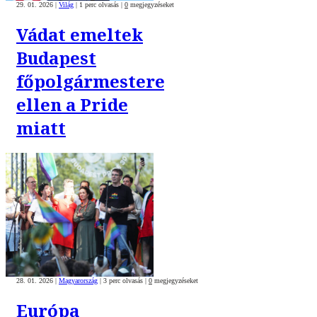
29. 01. 2026
|
Világ
|
1 perc olvasás
|
0
megjegyzéseket
Vádat emeltek
Budapest
főpolgármestere
ellen a Pride
miatt
28. 01. 2026
|
Magyarország
|
3 perc olvasás
|
0
megjegyzéseket
Európa