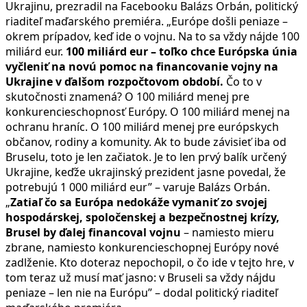
Ukrajinu, prezradil na Facebooku Balázs Orbán, politický
riaditeľ maďarského premiéra. „Európe došli peniaze –
okrem prípadov, keď ide o vojnu. Na to sa vždy nájde 100
miliárd eur.
100 miliárd eur – toľko chce Európska únia
vyčleniť na novú pomoc na financovanie vojny na
Ukrajine v ďalšom rozpočtovom období.
Čo to v
skutočnosti znamená? O 100 miliárd menej pre
konkurencieschopnosť Európy. O 100 miliárd menej na
ochranu hraníc. O 100 miliárd menej pre európskych
občanov, rodiny a komunity. Ak to bude závisieť iba od
Bruselu, toto je len začiatok. Je to len prvý balík určený
Ukrajine, keďže ukrajinský prezident jasne povedal, že
potrebujú 1 000 miliárd eur” – varuje Balázs Orbán.
„
Zatiaľ čo sa Európa nedokáže vymaniť zo svojej
hospodárskej, spoločenskej a bezpečnostnej krízy,
Brusel by ďalej financoval vojnu
– namiesto mieru
zbrane, namiesto konkurencieschopnej Európy nové
zadlženie. Kto doteraz nepochopil, o čo ide v tejto hre, v
tom teraz už musí mať jasno: v Bruseli sa vždy nájdu
peniaze – len nie na Európu” – dodal politický riaditeľ