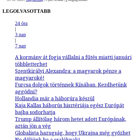
LEGOLVASOTTABB
24 óra
|
3 nap
|
7 nap