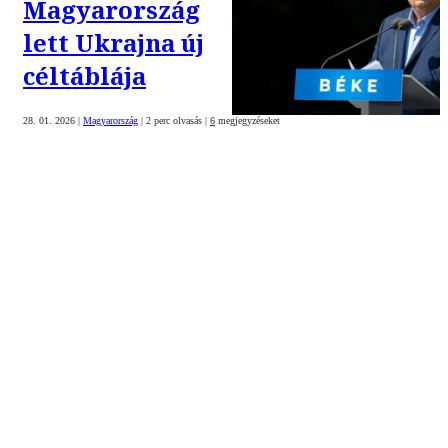
Magyarország
lett Ukrajna új
céltáblája
28. 01. 2026
|
Magyarország
|
2 perc olvasás
|
6
megjegyzéseket