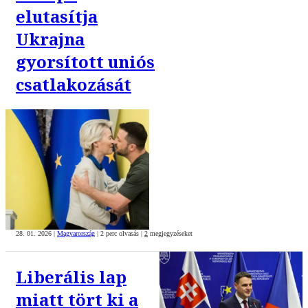
elutasítja
Ukrajna
gyorsított uniós
csatlakozását
28. 01. 2026
|
Magyarország
|
2 perc olvasás
|
2
megjegyzéseket
Liberális lap
miatt tört ki a