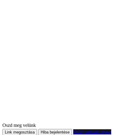
Oszd meg velünk
Küldj nekünk tippet
Link megosztása
Hiba bejelentése