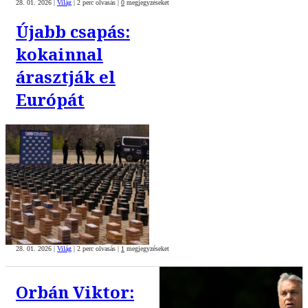
28. 01. 2026
|
Világ
|
2 perc olvasás
|
0
megjegyzéseket
Újabb csapás:
kokainnal
árasztják el
Európát
28. 01. 2026
|
Világ
|
2 perc olvasás
|
1
megjegyzéseket
Orbán Viktor: