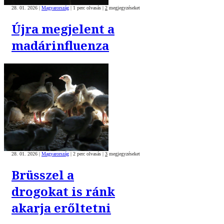
28. 01. 2026
|
Magyarország
|
1 perc olvasás
|
2
megjegyzéseket
Újra megjelent a
madárinfluenza
28. 01. 2026
|
Magyarország
|
2 perc olvasás
|
3
megjegyzéseket
Brüsszel a
drogokat is ránk
akarja erőltetni