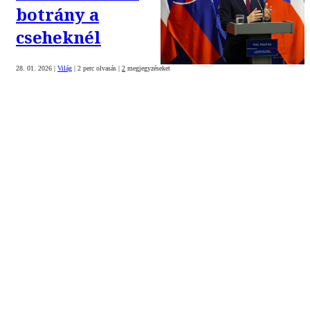
botrány a
cseheknél
28. 01. 2026
|
Világ
|
2 perc olvasás
|
2
megjegyzéseket