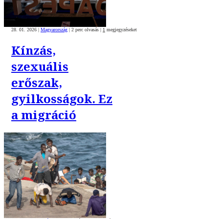
28. 01. 2026
|
Magyarország
|
2 perc olvasás
|
1
megjegyzéseket
Kínzás,
szexuális
erőszak,
gyilkosságok. Ez
a migráció