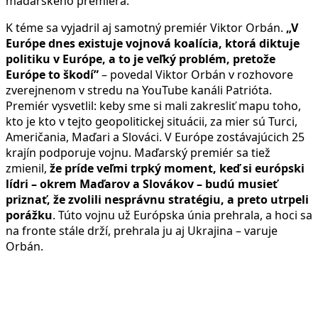
maďarského premiéra.
K téme sa vyjadril aj samotný premiér Viktor Orbán.
„V
Európe dnes existuje vojnová koalícia, ktorá diktuje
politiku v Európe, a to je veľký problém, pretože
Európe to škodí”
– povedal Viktor Orbán v rozhovore
zverejnenom v stredu na YouTube kanáli Patrióta.
Premiér vysvetlil: keby sme si mali zakresliť mapu toho,
kto je kto v tejto geopolitickej situácii, za mier sú Turci,
Američania, Maďari a Slováci. V Európe zostávajúcich 25
krajín podporuje vojnu. Maďarský premiér sa tiež
zmienil,
že príde veľmi trpký moment, keď si európski
lídri – okrem Maďarov a Slovákov – budú musieť
priznať, že zvolili nesprávnu stratégiu, a preto utrpeli
porážku
. Túto vojnu už Európska únia prehrala, a hoci sa
na fronte stále drží, prehrala ju aj Ukrajina – varuje
Orbán.