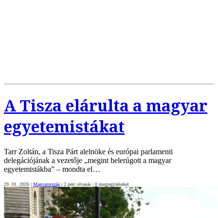
A Tisza elárulta a magyar
egyetemistákat
Tarr Zoltán, a Tisza Párt alelnöke és európai parlamenti
delegációjának a vezetője „megint belerúgott a magyar
egyetemistákba” – mondta el…
29. 01. 2026
|
Magyarország
|
2 perc olvasás
|
0
megjegyzéseket