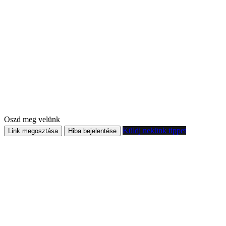
Oszd meg velünk
Küldj nekünk tippet
Link megosztása
Hiba bejelentése