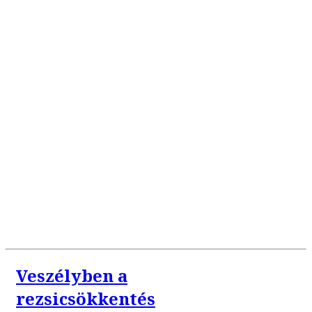
Veszélyben a
rezsicsökkentés