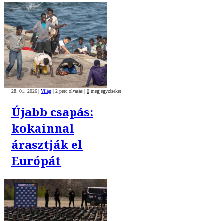
28. 01. 2026
|
Világ
|
2 perc olvasás
|
0
megjegyzéseket
Újabb csapás:
kokainnal
árasztják el
Európát