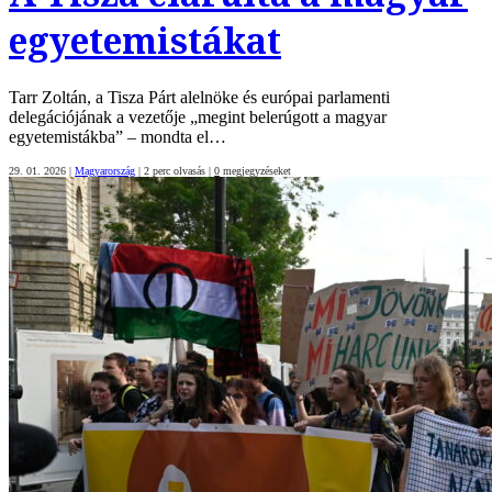
egyetemistákat
Tarr Zoltán, a Tisza Párt alelnöke és európai parlamenti
delegációjának a vezetője „megint belerúgott a magyar
egyetemistákba” – mondta el…
29. 01. 2026
|
Magyarország
|
2 perc olvasás
|
0
megjegyzéseket