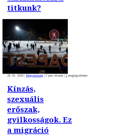
titkunk?
28. 01. 2026
|
Magyarország
|
2 perc olvasás
|
1
megjegyzéseket
Kínzás,
szexuális
erőszak,
gyilkosságok. Ez
a migráció