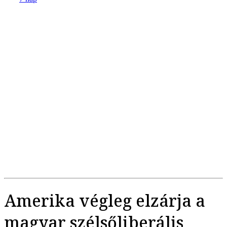
Amerika végleg elzárja a
magyar szélsőliberális