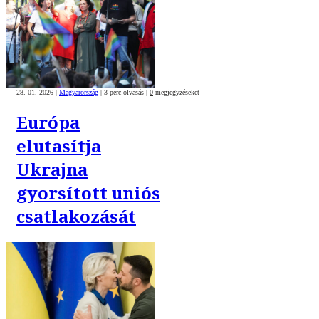
28. 01. 2026
|
Magyarország
|
3 perc olvasás
|
0
megjegyzéseket
Európa
elutasítja
Ukrajna
gyorsított uniós
csatlakozását