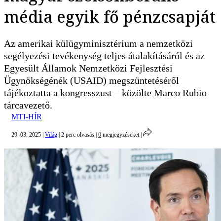
média egyik fő pénzcsapját
Az amerikai külügyminisztérium a nemzetközi
segélyezési tevékenység teljes átalakításáról és az
Egyesült Államok Nemzetközi Fejlesztési
Ügynökségénék (USAID) megszüntetéséről
tájékoztatta a kongresszust – közölte Marco Rubio
tárcavezető.
MTI-HÍR
29. 03. 2025
|
Világ
|
2 perc olvasás
|
0
megjegyzéseket
|