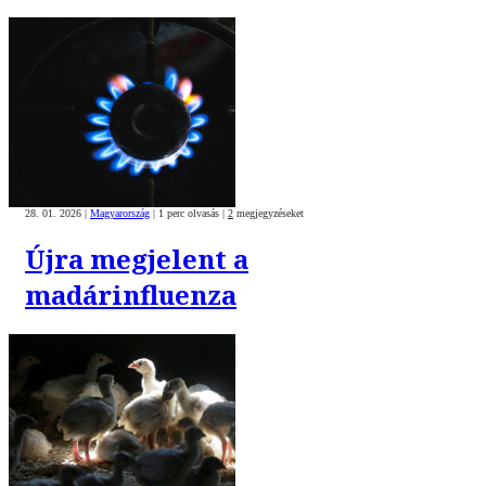
28. 01. 2026
|
Magyarország
|
1 perc olvasás
|
2
megjegyzéseket
Újra megjelent a
madárinfluenza