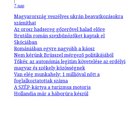
|
7 nap