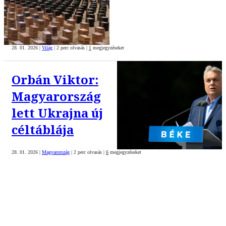
28. 01. 2026
|
Világ
|
2 perc olvasás
|
1
megjegyzéseket
Orbán Viktor:
Magyarország
lett Ukrajna új
céltáblája
28. 01. 2026
|
Magyarország
|
2 perc olvasás
|
6
megjegyzéseket