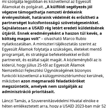
mi szolgálja legjobban és közvetlenül az Egyesült
Államokat és polgárait.
„A külföldi segélyezés jól
végezve támogathatja nemzeti érdekeink
érvényesítését, határaink védelmét és erősítheti a
partnerséget kulcsfontosságú szövetségeseinkkel.
Sajnálatosan a USAID rég letért eredeti küldetésének
útjáról. Ennek eredményeként a haszon túl kevés, a
költség magas volt”
– olvasható Marco Rubio
nyilatkozatában. A miniszteri tájékoztatás szerint az
Egyesült Államok folytatja a szükséges, életeket mentő
programjait, és stratégiai befeketésekkel erősíti
partnereit, és ezáltal saját magát. A közleményből az is
kiderül, hogy július 25-től az Egyesült Államok
Nemzetközi Fejlesztési Ügynökségének bizonyos
funkciói közvetlenül a külügyminisztériumhoz kerülnek,
miközben
azon megmaradó feladatköröket
megszüntetik, amelyek nem szolgálják az
adminisztráció prioritásait.
Lánczi Tamás, a Szuverenitásvédelmi Hivatal elnöke e
héten emlékeztetett arra, hogy a USAID 2023-ban már 52