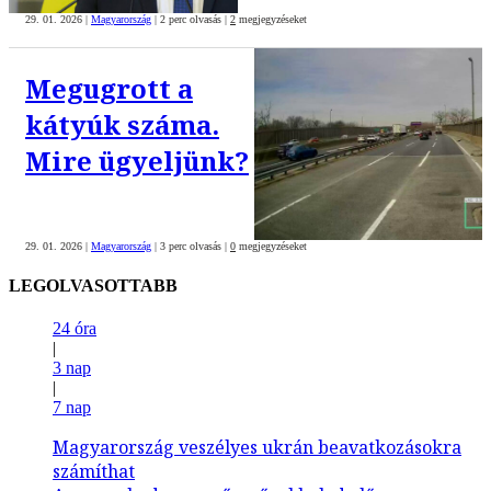
29. 01. 2026
|
Magyarország
|
2 perc olvasás
|
2
megjegyzéseket
Megugrott a
kátyúk száma.
Mire ügyeljünk?
29. 01. 2026
|
Magyarország
|
3 perc olvasás
|
0
megjegyzéseket
LEGOLVASOTTABB
24 óra
|
3 nap
|
7 nap