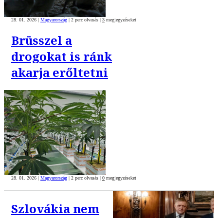
28. 01. 2026
|
Magyarország
|
2 perc olvasás
|
3
megjegyzéseket
Brüsszel a
drogokat is ránk
akarja erőltetni
28. 01. 2026
|
Magyarország
|
2 perc olvasás
|
0
megjegyzéseket
Szlovákia nem