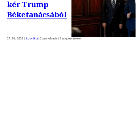
kér Trump
Béketanácsából
27. 01. 2026
|
Szlovákia
|
2 perc olvasás
|
6
megjegyzéseket