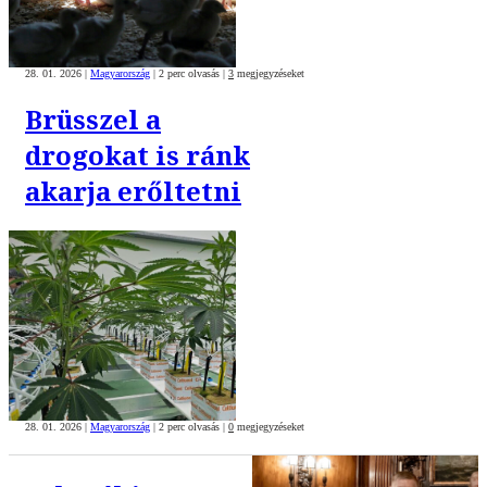
28. 01. 2026
|
Magyarország
|
2 perc olvasás
|
3
megjegyzéseket
Brüsszel a
drogokat is ránk
akarja erőltetni
28. 01. 2026
|
Magyarország
|
2 perc olvasás
|
0
megjegyzéseket