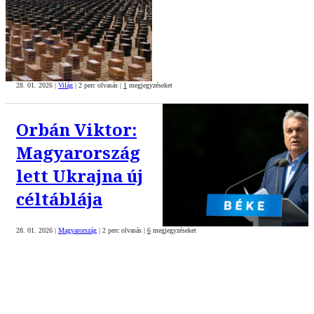
28. 01. 2026
|
Világ
|
2 perc olvasás
|
1
megjegyzéseket
Orbán Viktor:
Magyarország
lett Ukrajna új
céltáblája
28. 01. 2026
|
Magyarország
|
2 perc olvasás
|
6
megjegyzéseket