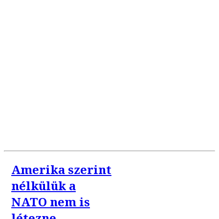
Amerika szerint
nélkülük a
NATO nem is
létezne