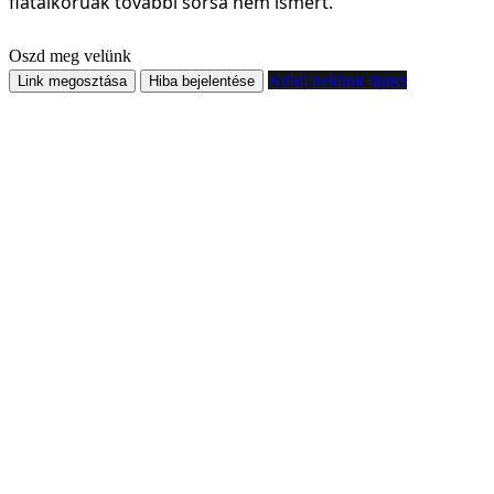
fiatalkorúak további sorsa nem ismert.
Oszd meg velünk
Küldj nekünk tippet
Link megosztása
Hiba bejelentése