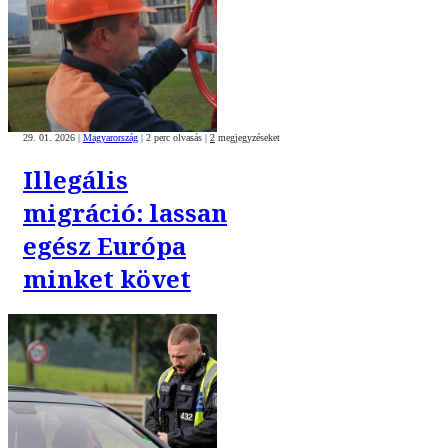
29. 01. 2026
|
Magyarország
|
2 perc olvasás
|
2
megjegyzéseket
Illegális
migráció: lassan
egész Európa
minket követ