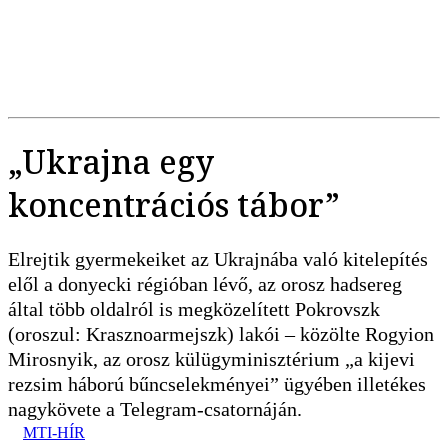
„Ukrajna egy
koncentrációs tábor”
Elrejtik gyermekeiket az Ukrajnába való kitelepítés
elől a donyecki régióban lévő, az orosz hadsereg
által több oldalról is megközelített Pokrovszk
(oroszul: Krasznoarmejszk) lakói – közölte Rogyion
Mirosnyik, az orosz külügyminisztérium „a kijevi
rezsim háború bűncselekményei” ügyében illetékes
nagykövete a Telegram-csatornáján.
MTI-HÍR