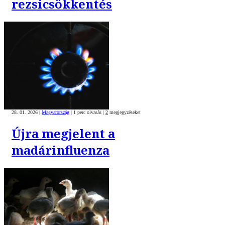
rezsicsökkentés
28. 01. 2026
|
Magyarország
|
1 perc olvasás
|
2
megjegyzéseket
Újra megjelent a
madárinfluenza