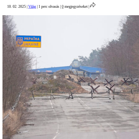
10. 02. 2025
|
Világ
|
1 perc olvasás
|
0
megjegyzéseket
|