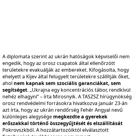
A diplomata szerint az ukrán hatóságok képviselői nem
engedik, hogy az orosz csapatok által ellenőrzött
területekre evakuálják az embereket. Kifogásolta, hogy
ehelyett a Kijev által felügyelt területekre szállítják őket,
ahol
nem kapnak sem szociális garanciákat, sem
segítséget
. „Ukrajna egy koncentrációs tábor, rendkívül
nehéz elhagyni” – írta Mirosnyik. A TASZSZ hírügynökség
orosz rendvédelmi forrásokra hivatkozva január 23-án
azt írta, hogy az ukrán rendőrség Fehér Angyal nevű
különleges alegysége
megkezdte a gyerekek
erőszakkal történő összegyűjtését és elszállítását
Pokrovszkból. A hozzátartozóiktól elválasztott