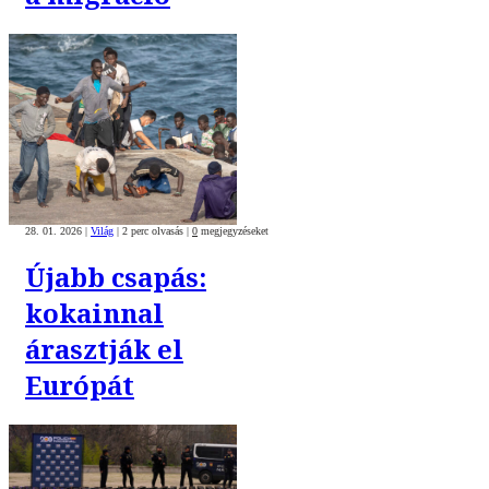
28. 01. 2026
|
Világ
|
2 perc olvasás
|
0
megjegyzéseket
Újabb csapás:
kokainnal
árasztják el
Európát