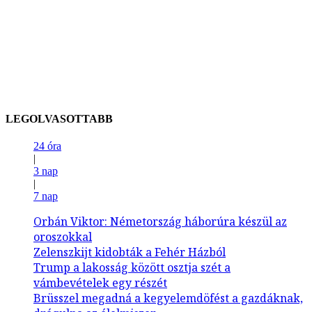
LEGOLVASOTTABB
24 óra
|
3 nap
|
7 nap