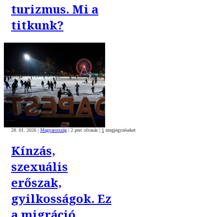
turizmus. Mi a
titkunk?
28. 01. 2026
|
Magyarország
|
2 perc olvasás
|
1
megjegyzéseket
Kínzás,
szexuális
erőszak,
gyilkosságok. Ez
a migráció