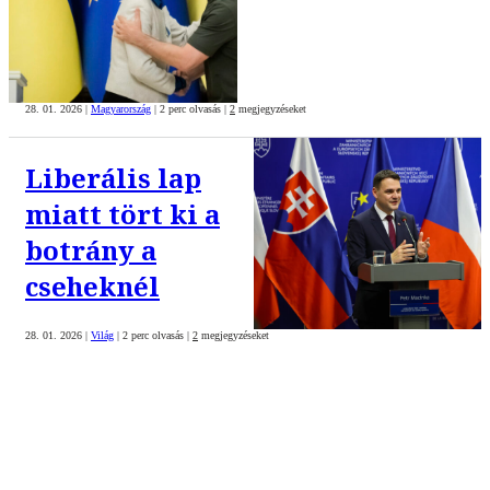
28. 01. 2026
|
Magyarország
|
2 perc olvasás
|
2
megjegyzéseket
Liberális lap
miatt tört ki a
botrány a
cseheknél
28. 01. 2026
|
Világ
|
2 perc olvasás
|
2
megjegyzéseket