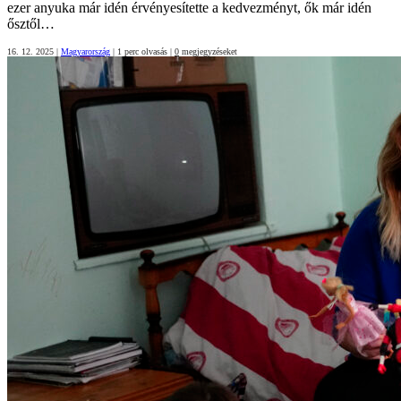
ezer anyuka már idén érvényesítette a kedvezményt, ők már idén
ősztől…
16. 12. 2025
|
Magyarország
|
1 perc olvasás
|
0
megjegyzéseket