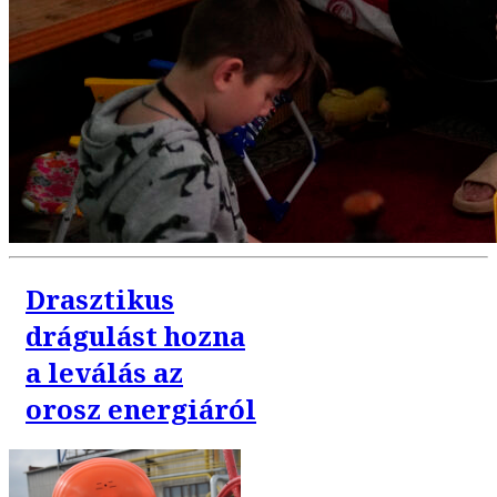
Drasztikus
drágulást hozna
a leválás az
orosz energiáról