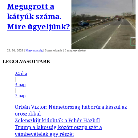
Megugrott a
kátyúk száma.
Mire ügyeljünk?
29. 01. 2026
|
Magyarország
|
3 perc olvasás
|
0
megjegyzéseket
LEGOLVASOTTABB
24 óra
|
3 nap
|
7 nap