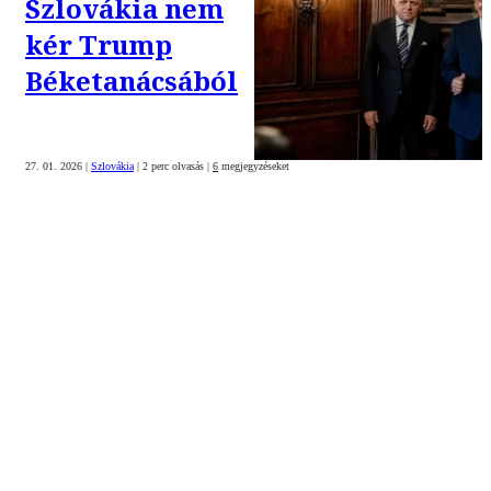
Szlovákia nem
kér Trump
Béketanácsából
27. 01. 2026
|
Szlovákia
|
2 perc olvasás
|
6
megjegyzéseket